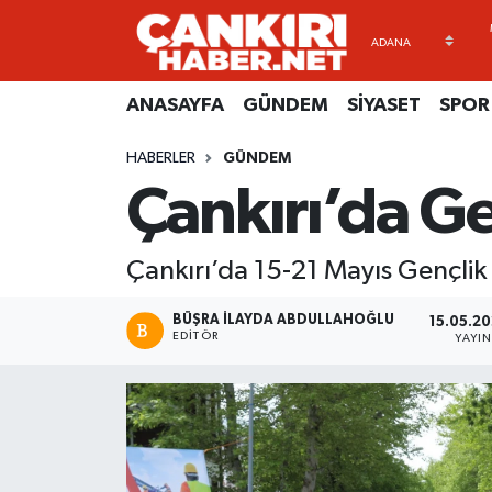
ANASAYFA
Künye
Merkez Hava Durumu
ANASAYFA
GÜNDEM
SİYASET
SPOR
GÜNDEM
İletişim
Merkez Trafik Yoğunluk Haritası
HABERLER
GÜNDEM
Çankırı’da Ge
SİYASET
Gizlilik Sözleşmesi
Süper Lig Puan Durumu ve Fikstür
SPOR
BİYOGRAFİLER
Tüm Manşetler
Çankırı’da 15-21 Mayıs Gençlik H
EKONOMİ
EKONOMİ
Son Dakika Haberleri
BÜŞRA İLAYDA ABDULLAHOĞLU
15.05.20
EDITÖR
YAYI
EĞİTİM
GENEL
Haber Arşivi
RESMİ İLANLAR
GÜNDEM
kimdir-nedir-nasil