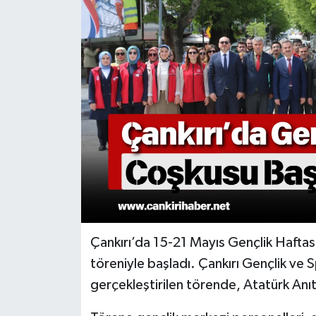
KÜLTÜR SANAT
MAGAZİN
SAĞLIK
SİYASET
SPOR
TEKNOLOJİ
VİZYONDAKİLER
Çankırı’da 15-21 Mayıs Gençlik Haftas
töreniyle başladı. Çankırı Gençlik ve
YAŞAM
gerçekleştirilen törende, Atatürk Anıtı