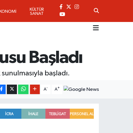
KÜLTÜR
EKONOMİ
SANAT
kusu Başladı
k sunulmasıyla başladı.
-
+
A
A