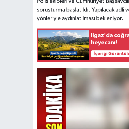
Polis ekipleri ve Cumhuriyet Başsavcılığ
soruşturma başlatıldı. Yapılacak adli 
yönleriyle aydınlatılması bekleniyor.
Ilgaz'da coğraf
heyecanı!
İçeriği Görüntül