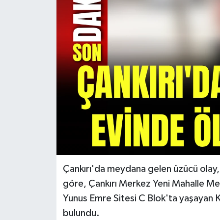
KÜLTÜR SANAT
MAGAZİN
SAĞLIK
SİYASET
SPOR
TEKNOLOJİ
VİZYONDAKİLER
Çankırı'da meydana gelen üzücü olay, k
göre, Çankırı Merkez Yeni Mahalle M
YAŞAM
Yunus Emre Sitesi C Blok'ta yaşayan K
bulundu.