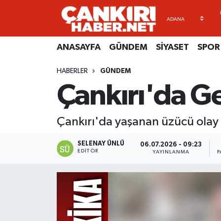
ANASAYFA
Künye
Merkez Hava Durumu
ANASAYFA
GÜNDEM
SİYASET
SPOR
GÜNDEM
İletişim
Merkez Trafik Yoğunluk Haritası
HABERLER
GÜNDEM
Çankırı'da G
SİYASET
Gizlilik Sözleşmesi
Süper Lig Puan Durumu ve Fikstür
SPOR
BİYOGRAFİLER
Tüm Manşetler
Çankırı'da yaşanan üzücü olay
EKONOMİ
EKONOMİ
Son Dakika Haberleri
SELENAY ÜNLÜ
06.07.2026 - 09:23
EDITÖR
YAYINLANMA
P
EĞİTİM
GENEL
Haber Arşivi
RESMİ İLANLAR
GÜNDEM
kimdir-nedir-nasil