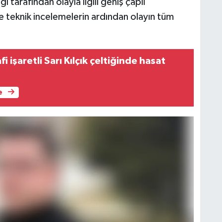
ı tarafından olayla ilgili geniş çaplı
ve teknik incelemelerin ardından olayın tüm
i işaretli Sarı Kılçık çeltiğinde hasat
e