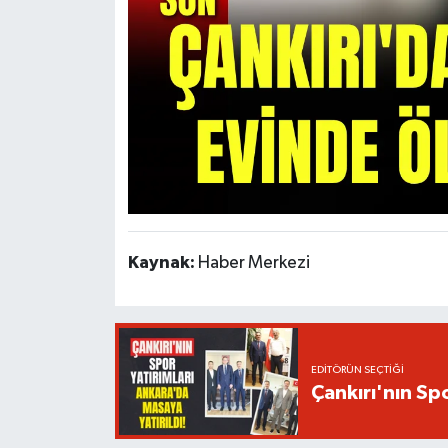
Kaynak:
Haber Merkezi
EDITÖRÜN SEÇTIĞI
Çankırı'nın Spo