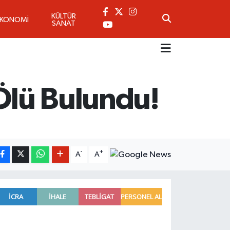
KÜLTÜR
EKONOMİ
SANAT
Ölü Bulundu!
-
+
A
A