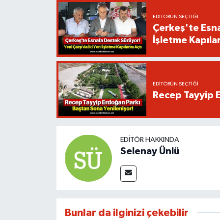
EDITÖRÜN SEÇTIĞI
Çerkeş'te Esna
İşletme Kapılar
EDITÖRÜN SEÇTIĞI
Recep Tayyip E
EDITÖR HAKKINDA
Selenay Ünlü
Bunlar da ilginizi çekebilir