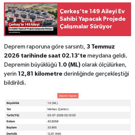
Çerkeş’te 149 Aileyi Ev
Sahibi Yapacak Projede
Çalışmalar Sürüyor
Deprem raporuna göre sarsıntı,
3 Temmuz
2026 tarihinde saat 02.13'te
meydana geldi.
Depremin büyüklüğü
1.0 (ML)
olarak ölçülürken,
yerin
12,81 kilometre
derinliğinde gerçekleştiği
bildirildi.