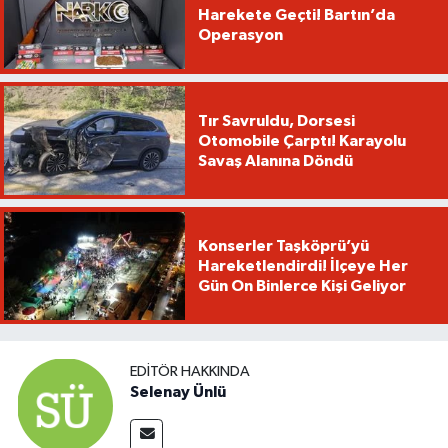
Harekete Geçti! Bartın’da
Operasyon
Tır Savruldu, Dorsesi
Otomobile Çarptı! Karayolu
Savaş Alanına Döndü
Konserler Taşköprü’yü
Hareketlendirdi! İlçeye Her
Gün On Binlerce Kişi Geliyor
EDITÖR HAKKINDA
Selenay Ünlü