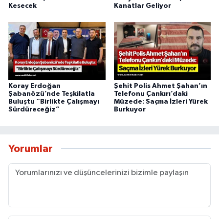
Kesecek
Kanatlar Geliyor
Koray Erdoğan
Şehit Polis Ahmet Şahan’ın
Şabanözü’nde Teşkilatla
Telefonu Çankırı’daki
Buluştu “Birlikte Çalışmayı
Müzede: Saçma İzleri Yürek
Sürdüreceğiz”
Burkuyor
Yorumlar