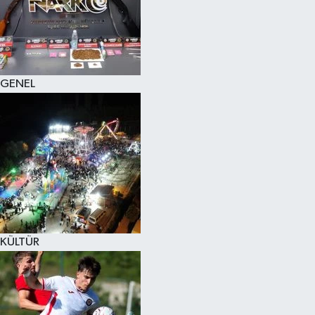
KÜLTÜR SANAT
MAGAZİN
GENEL
SAĞLIK
SİYASET
SPOR
TEKNOLOJİ
VİZYONDAKİLER
KÜLTÜR
YAŞAM