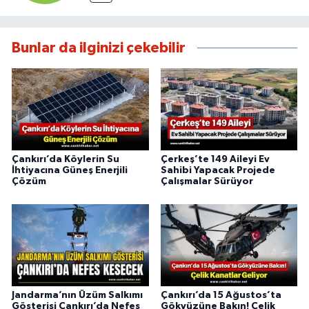
Bunlar da ilginizi çekebilir
Çankırı’da Köylerin Su
Çerkeş’te 149 Aileyi Ev
İhtiyacına Güneş Enerjili
Sahibi Yapacak Projede
Çözüm
Çalışmalar Sürüyor
Jandarma’nın Üzüm Salkımı
Çankırı’da 15 Ağustos’ta
Gösterisi Çankırı’da Nefes
Gökyüzüne Bakın! Çelik