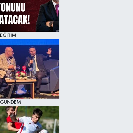
KÜLTÜR SANAT
MAGAZİN
EĞİTİM
SAĞLIK
SİYASET
SPOR
TEKNOLOJİ
VİZYONDAKİLER
GÜNDEM
YAŞAM