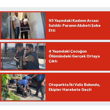
95 Yaşındaki Kadının Arsası
Satıldı: Paranın Akıbeti Şoke
Etti
4 Yaşındaki Çocuğun
Ölümündeki Gerçek Ortaya
Çıktı
Otoparkta İki Valiz Bulundu,
Ekipler Harekete Geçti