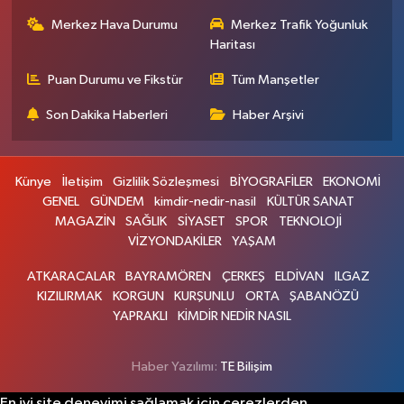
Merkez Hava Durumu
Merkez Trafik Yoğunluk
Haritası
Puan Durumu ve Fikstür
Tüm Manşetler
Son Dakika Haberleri
Haber Arşivi
Künye
İletişim
Gizlilik Sözleşmesi
BİYOGRAFİLER
EKONOMİ
GENEL
GÜNDEM
kimdir-nedir-nasil
KÜLTÜR SANAT
MAGAZİN
SAĞLIK
SİYASET
SPOR
TEKNOLOJİ
VİZYONDAKİLER
YAŞAM
ATKARACALAR
BAYRAMÖREN
ÇERKEŞ
ELDİVAN
ILGAZ
KIZILIRMAK
KORGUN
KURŞUNLU
ORTA
ŞABANÖZÜ
YAPRAKLI
KİMDİR NEDİR NASIL
Haber Yazılımı:
TE Bilişim
En iyi site deneyimi sağlamak için çerezlerden