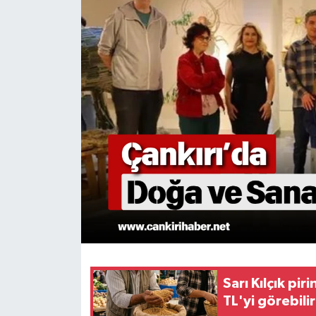
KÜLTÜR SANAT
MAGAZİN
SAĞLIK
SİYASET
SPOR
TEKNOLOJİ
VİZYONDAKİLER
YAŞAM
Sarı Kılçık pi
TL'yi görebilir