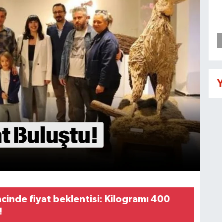
Y
rincinde fiyat beklentisi: Kilogramı 400
!