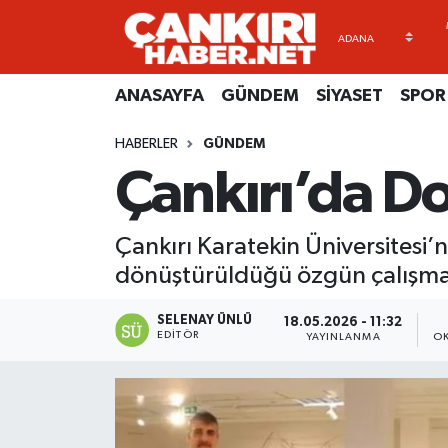
ANASAYFA
Künye
Merkez Hava Durumu
ANASAYFA
GÜNDEM
SİYASET
SPOR
GÜNDEM
İletişim
Merkez Trafik Yoğunluk Haritası
HABERLER
GÜNDEM
Çankırı’da Do
SİYASET
Gizlilik Sözleşmesi
Süper Lig Puan Durumu ve Fikstür
SPOR
BİYOGRAFİLER
Tüm Manşetler
Çankırı Karatekin Üniversitesi’
dönüştürüldüğü özgün çalışmal
EKONOMİ
EKONOMİ
Son Dakika Haberleri
SELENAY ÜNLÜ
18.05.2026 - 11:32
EĞİTİM
GENEL
Haber Arşivi
EDITÖR
YAYINLANMA
O
RESMİ İLANLAR
GÜNDEM
kimdir-nedir-nasil