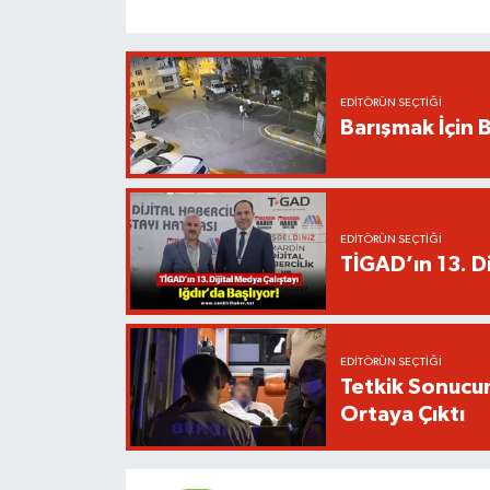
EDITÖRÜN SEÇTIĞI
Barışmak İçin B
EDITÖRÜN SEÇTIĞI
TİGAD’ın 13. Di
EDITÖRÜN SEÇTIĞI
Tetkik Sonucu
Ortaya Çıktı