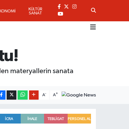
KÜLTÜR
KONOMİ
SANAT
tu!
ilen materyallerin sanata
-
+
A
A