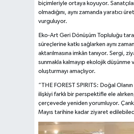
biçimleriyle ortaya koyuyor. Sanatçıla
olmadığını, aynı zamanda yaratıcı üret
vurguluyor.
Eko-Art Geri Dönüşüm Topluluğu tarafı
süreçlerine katkı sağlarken aynı zamand
aktarılmasına imkân tanıyor. Sergi, zi
sunmakla kalmayıp ekolojik düşünme ve 
oluşturmayı amaçlıyor.
“THE FOREST SPIRITS: Doğal Olanın D
ilişkiyi farklı bir perspektifle ele alırke
çerçevede yeniden yorumluyor. Çankırı
Mayıs tarihine kadar ziyaret edilebile