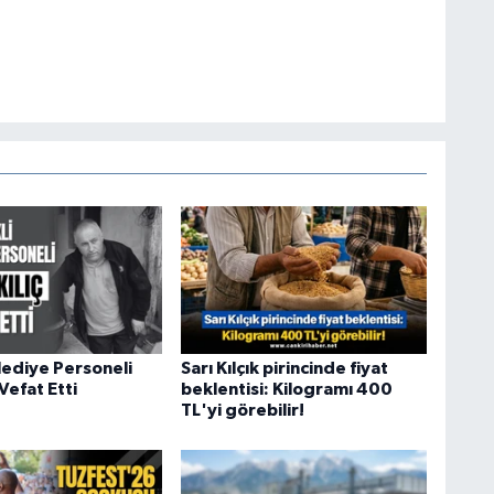
lediye Personeli
Sarı Kılçık pirincinde fiyat
 Vefat Etti
beklentisi: Kilogramı 400
TL'yi görebilir!