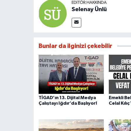
EDITÖR HAKKINDA
Selenay Ünlü
Bunlar da ilginizi çekebilir
TİGAD’ın 13. Dijital Medya
Emekli Be
Çalıştayı Iğdır’da Başlıyor!
Celal Kılıç