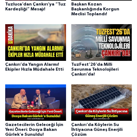
Tuzluca’dan Çankırı’ya “Tuz
Başkan Kozan
Kardeşliği” Mesajı!
Başkanlığında Korgun
Meclisi Toplandı!
Çankırı’da Yangın Alarmı!
TuzFest’26’da Milli
Ekipler Hızla Müdahale Etti
Savunma Teknolojileri
Çankırı’da!
Gazetecilerin Geleceği İçin
Çankırı’da Köylerin Su
Yeni Öneri: Dosya Bakan
İhtiyacına Güneş Enerjili
Gürlek’e Sunuldu!
Çözüm