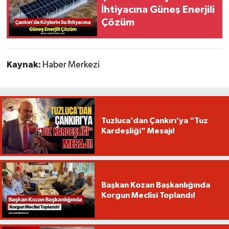
İhtiyacına Güneş Enerjili
Çözüm
Kaynak:
Haber Merkezi
Tuzluca’dan Çankırı’ya “Tuz
Kardeşliği” Mesajı!
Başkan Kozan Başkanlığında
Korgun Meclisi Toplandı!