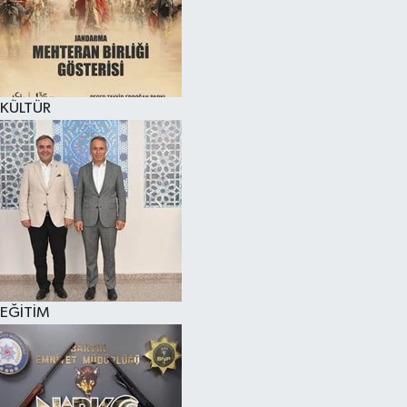
KÜLTÜR SANAT
MAGAZİN
KÜLTÜR
SAĞLIK
SİYASET
SPOR
TEKNOLOJİ
VİZYONDAKİLER
EĞİTİM
YAŞAM