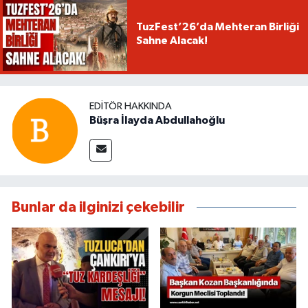
TuzFest’26’da Mehteran Birliği
Sahne Alacak!
EDITÖR HAKKINDA
Büşra İlayda Abdullahoğlu
Bunlar da ilginizi çekebilir