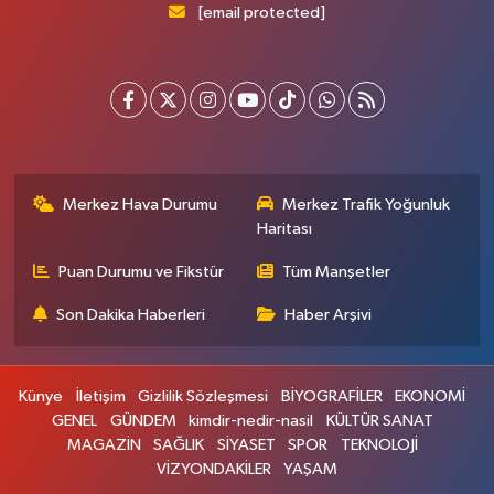
[email protected]
Merkez Hava Durumu
Merkez Trafik Yoğunluk
Haritası
Puan Durumu ve Fikstür
Tüm Manşetler
Son Dakika Haberleri
Haber Arşivi
Künye
İletişim
Gizlilik Sözleşmesi
BİYOGRAFİLER
EKONOMİ
GENEL
GÜNDEM
kimdir-nedir-nasil
KÜLTÜR SANAT
MAGAZİN
SAĞLIK
SİYASET
SPOR
TEKNOLOJİ
VİZYONDAKİLER
YAŞAM