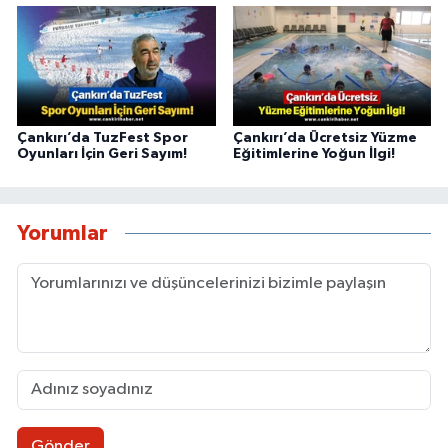
Çankırı’da TuzFest Spor
Çankırı’da Ücretsiz Yüzme
Oyunları İçin Geri Sayım!
Eğitimlerine Yoğun İlgi!
Yorumlar
Gönder