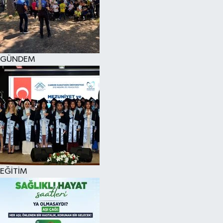
KÜLTÜR SANAT
MAGAZİN
GÜNDEM
SAĞLIK
SİYASET
SPOR
TEKNOLOJİ
VİZYONDAKİLER
EĞİTİM
YAŞAM