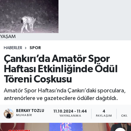
YAŞAM
HABERLER
SPOR
Çankırı’da Amatör Spor
Haftası Etkinliğinde Ödül
Töreni Coşkusu
Amatör Spor Haftası’nda Çankırı’daki sporculara,
antrenörlere ve gazetecilere ödüller dağıtıldı.
BERKAY TOZLU
11.10.2024 - 11:44
4
MUHABIR
YAYINLANMA
PAYLAŞIM
OKUN