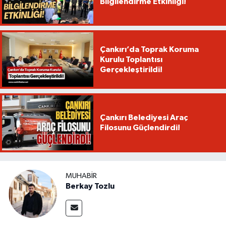
Bilgilendirme Etkinliği!
Çankırı’da Toprak Koruma
Kurulu Toplantısı
Gerçekleştirildi!
Çankırı Belediyesi Araç
Filosunu Güçlendirdi!
MUHABIR
Berkay Tozlu