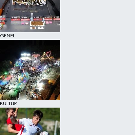
KÜLTÜR SANAT
MAGAZİN
GENEL
SAĞLIK
SİYASET
SPOR
TEKNOLOJİ
VİZYONDAKİLER
KÜLTÜR
YAŞAM