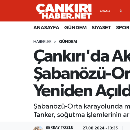
ANASAYFA
Künye
Merkez Hava Durumu
ANASAYFA
GÜNDEM
SİYASET
SPOR
GÜNDEM
İletişim
Merkez Trafik Yoğunluk Haritası
HABERLER
GÜNDEM
Çankırı'da Ak
SİYASET
Gizlilik Sözleşmesi
Süper Lig Puan Durumu ve Fikstür
SPOR
BİYOGRAFİLER
Tüm Manşetler
Şabanözü-Ort
EKONOMİ
EKONOMİ
Son Dakika Haberleri
Yeniden Açıld
EĞİTİM
GENEL
Haber Arşivi
Şabanözü-Orta karayolunda mey
RESMİ İLANLAR
GÜNDEM
Tanker, soğutma işlemlerinin ar
kimdir-nedir-nasil
BERKAY TOZLU
27.08.2024 - 13:35