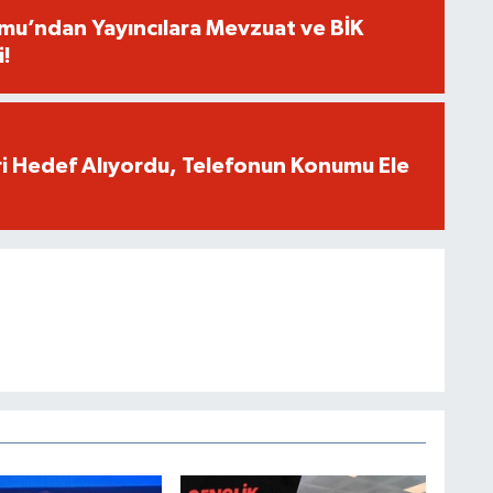
umu’ndan Yayıncılara Mevzuat ve BİK
i!
eri Hedef Alıyordu, Telefonun Konumu Ele