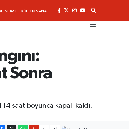
KONOMİ
KÜLTÜR SANAT
ngını:
t Sonra
14 saat boyunca kapalı kaldı.
-
+