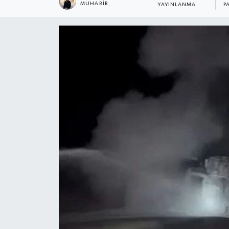
MUHABIR
YAYINLANMA
P
KÜLTÜR SANAT
MAGAZİN
SAĞLIK
SİYASET
SPOR
TEKNOLOJİ
VİZYONDAKİLER
YAŞAM