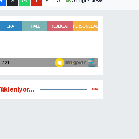
A
A
ükleniyor...