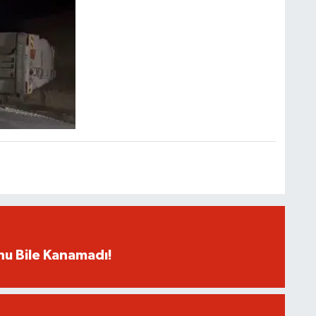
rnu Bile Kanamadı!