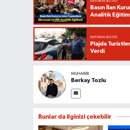
EDITÖRÜN SEÇTIĞI
Basın İlan Kur
Analitik Eğitim
EDITÖRÜN SEÇTIĞI
Plajda Turistl
Verdi
MUHABIR
Berkay Tozlu
Bunlar da ilginizi çekebilir