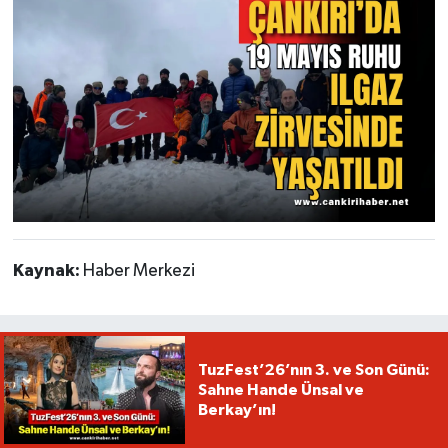
Kaynak:
Haber Merkezi
TuzFest’26’nın 3. ve Son Günü:
Sahne Hande Ünsal ve
Berkay’ın!