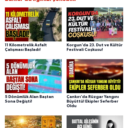
11 Kilometrelik Asfalt
Korgun’da 23. Dut ve Kültür
Çalışması Başladı!
Festivali Coşkusu!
5 Dönümlük Alan Baştan
Çankırı’da Rüzgar Yangını
Sona Değişti!
Büyüttü! Ekipler Seferber
Oldu