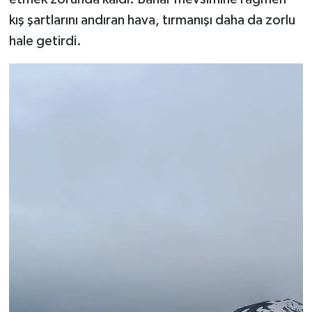
kış şartlarını andıran hava, tırmanışı daha da zorlu
hale getirdi.