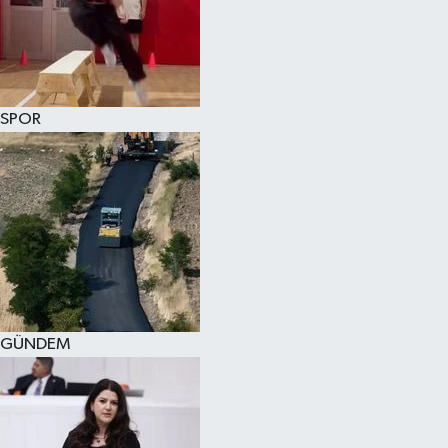
KÜLTÜR SANAT
MAGAZİN
SPOR
SAĞLIK
SİYASET
SPOR
TEKNOLOJİ
VİZYONDAKİLER
GÜNDEM
YAŞAM