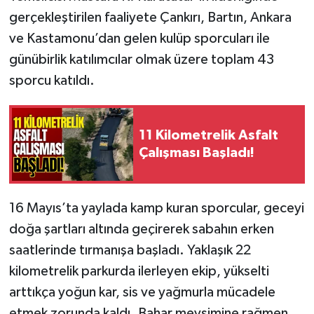
gerçekleştirilen faaliyete Çankırı, Bartın, Ankara
ve Kastamonu’dan gelen kulüp sporcuları ile
günübirlik katılımcılar olmak üzere toplam 43
sporcu katıldı.
11 Kilometrelik Asfalt
Çalışması Başladı!
16 Mayıs’ta yaylada kamp kuran sporcular, geceyi
doğa şartları altında geçirerek sabahın erken
saatlerinde tırmanışa başladı. Yaklaşık 22
kilometrelik parkurda ilerleyen ekip, yükselti
arttıkça yoğun kar, sis ve yağmurla mücadele
etmek zorunda kaldı. Bahar mevsimine rağmen