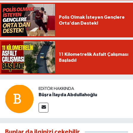
Polis Olmak İsteyen Gençlere
Orta’dan Destek!
11 Kilometrelik Asfalt Çalışması
Başladı!
EDITÖR HAKKINDA
Büşra İlayda Abdullahoğlu
Bunlar da ilginizi çekebilir