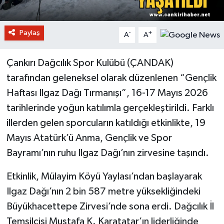
Paylaş
-
+
A
A
Çankırı Dağcılık Spor Kulübü (ÇANDAK)
tarafından geleneksel olarak düzenlenen “Gençlik
Haftası Ilgaz Dağı Tırmanışı”, 16-17 Mayıs 2026
tarihlerinde yoğun katılımla gerçekleştirildi. Farklı
illerden gelen sporcuların katıldığı etkinlikte, 19
Mayıs Atatürk’ü Anma, Gençlik ve Spor
Bayramı’nın ruhu Ilgaz Dağı’nın zirvesine taşındı.
Etkinlik, Mülayim Köyü Yaylası’ndan başlayarak
Ilgaz Dağı’nın 2 bin 587 metre yüksekliğindeki
Büyükhacettepe Zirvesi’nde sona erdi. Dağcılık İl
Temsilcisi Mustafa K. Karatatar’ın liderliğinde