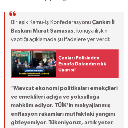
Birleşik Kamu-İş Konfederasyonu
Çankırı İl
Başkanı Murat Şamasas
, konuya ilişkin
yaptığı açıklamada şu ifadelere yer verdi:
Çankırı Polisinden
Esnafa Dolandırıcılık
Uyarısı!
“Mevcut ekonomi politikaları emekçileri
ve emeklileri açlığa ve yoksulluğa
mahkûm ediyor. TÜİK’in makyajlanmış
enflasyon rakamları mutfaktaki yangını
gizleyemiyor. Tükeniyoruz, artık yeter.