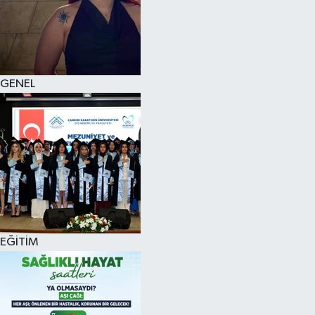
KÜLTÜR SANAT
MAGAZİN
GENEL
SAĞLIK
SİYASET
SPOR
TEKNOLOJİ
VİZYONDAKİLER
EĞİTİM
YAŞAM