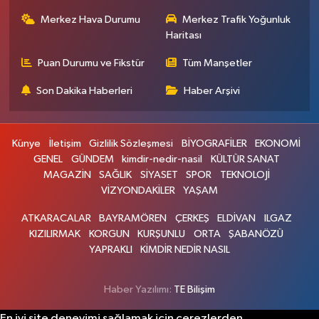
Merkez Hava Durumu
Merkez Trafik Yoğunluk
Haritası
Puan Durumu ve Fikstür
Tüm Manşetler
Son Dakika Haberleri
Haber Arşivi
Künye
İletişim
Gizlilik Sözleşmesi
BİYOGRAFİLER
EKONOMİ
GENEL
GÜNDEM
kimdir-nedir-nasil
KÜLTÜR SANAT
MAGAZİN
SAĞLIK
SİYASET
SPOR
TEKNOLOJİ
VİZYONDAKİLER
YAŞAM
ATKARACALAR
BAYRAMÖREN
ÇERKEŞ
ELDİVAN
ILGAZ
KIZILIRMAK
KORGUN
KURŞUNLU
ORTA
ŞABANÖZÜ
YAPRAKLI
KİMDİR NEDİR NASIL
Haber Yazılımı:
TE Bilişim
En iyi site deneyimi sağlamak için çerezlerden