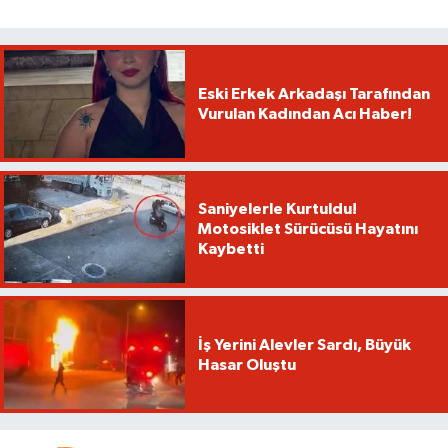
Eski Erkek Arkadaşı Tarafından
Vurulan Kadından Acı Haber!
Saniyelerle Kurtuldu!
Motosiklet Sürücüsü Hayatını
Kaybetti
İş Yerini Alevler Sardı, Büyük
Hasar Oluştu