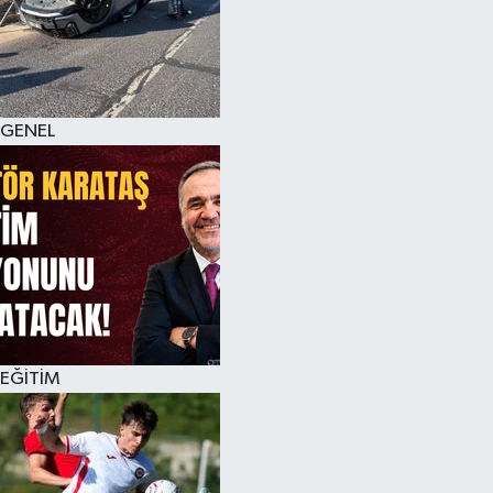
KÜLTÜR SANAT
MAGAZİN
GENEL
SAĞLIK
SİYASET
SPOR
TEKNOLOJİ
VİZYONDAKİLER
EĞİTİM
YAŞAM