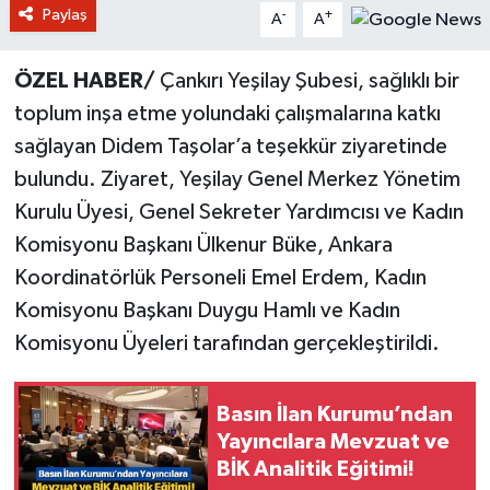
Paylaş
-
+
A
A
ÖZEL HABER/
Çankırı Yeşilay Şubesi, sağlıklı bir
toplum inşa etme yolundaki çalışmalarına katkı
sağlayan Didem Taşolar’a teşekkür ziyaretinde
bulundu. Ziyaret, Yeşilay Genel Merkez Yönetim
Kurulu Üyesi, Genel Sekreter Yardımcısı ve Kadın
Komisyonu Başkanı Ülkenur Büke, Ankara
Koordinatörlük Personeli Emel Erdem, Kadın
Komisyonu Başkanı Duygu Hamlı ve Kadın
Komisyonu Üyeleri tarafından gerçekleştirildi.
Basın İlan Kurumu’ndan
Yayıncılara Mevzuat ve
BİK Analitik Eğitimi!