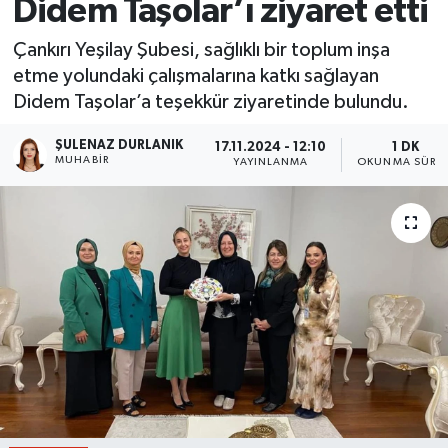
Didem Taşolar’ı ziyaret etti
Çankırı Yeşilay Şubesi, sağlıklı bir toplum inşa
etme yolundaki çalışmalarına katkı sağlayan
Didem Taşolar’a teşekkür ziyaretinde bulundu.
ŞULENAZ DURLANIK
17.11.2024 - 12:10
1 DK
MUHABIR
YAYINLANMA
OKUNMA SÜRES