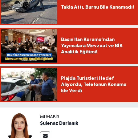
Takla Attı, Burnu Bile Kanamadı!
Basın İlan Kurumu’ndan
Yayıncılara Mevzuat ve BİK
Analitik Eğitimi!
Plajda Turistleri Hedef
Alıyordu, Telefonun Konumu
Ele Verdi
MUHABIR
Şulenaz Durlanık