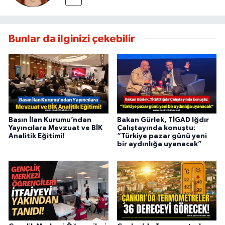
Bunlar da ilginizi çekebilir
Basın İlan Kurumu’ndan
Bakan Gürlek, TİGAD Iğdır
Yayıncılara Mevzuat ve BİK
Çalıştayında konuştu:
Analitik Eğitimi!
“Türkiye pazar günü yeni
bir aydınlığa uyanacak”