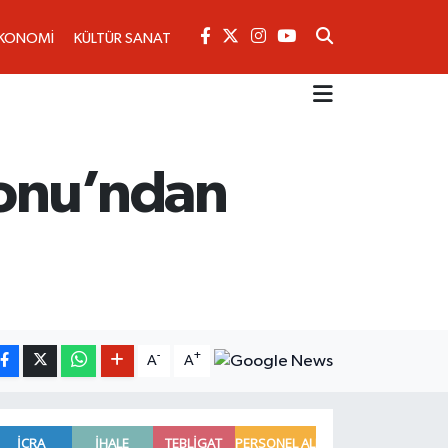
KONOMİ
KÜLTÜR SANAT
yonu’ndan
-
+
A
A