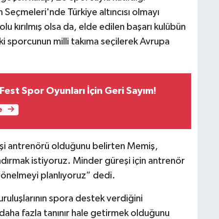
m Seçmeleri'nde Türkiye altıncısı olmayı
lu kırılmış olsa da, elde edilen başarı kulübün
i sporcunun milli takıma seçilerek Avrupa
Fest Spor Oyunları İçin Geri Sayım!
e
eşi antrenörü olduğunu belirten Memiş,
dırmak istiyoruz. Minder güreşi için antrenör
 yönelmeyi planlıyoruz” dedi.
uruluşlarının spora destek verdiğini
 daha fazla tanınır hale getirmek olduğunu