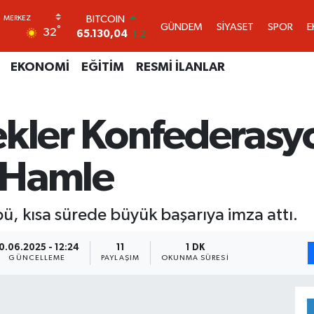
65.130,04
1.2
DOLAR
GÜNDEM
SİYASET
SPOR
E
°
32
47,7106
0.17
EURO
55,1652
0.27
EKONOMİ
EĞİTİM
RESMİ İLANLAR
STERLİN
64,4046
0.35
GRAM ALTIN
ekler Konfederas
6618.49
2.12
BİST100
13.773
-19
 Hamle
ü, kısa sürede büyük başarıya imza attı.
0.06.2025 - 12:24
11
1 DK
GÜNCELLEME
PAYLAŞIM
OKUNMA SÜRESI