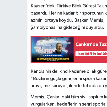
Kayseri’deki Türkiye Bilek Güreşi Takı
başardı. Her ne kadar bir sporcunun ko
azmini ortaya koydu. Başkan Memiş, ik
Şampiyonası’na gideceğini duyurdu.
Çankırı’da Tuz
İçeriği Görüntül
Kendisinin de ikinci kademe bilek gür
“Bozkırın güçlü gençlerini spora kazan
arayışımız sürüyor, ileride futbola da
Memiş, Çankırı’daki tüm sivil toplum k
vurgularken, hedeflerinin şehri sporla