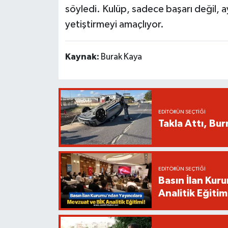
söyledi. Kulüp, sadece başarı değil, ay
yetiştirmeyi amaçlıyor.
Kaynak:
Burak Kaya
EDITÖRÜN SEÇTIĞI
Takla Attı, Bu
EDITÖRÜN SEÇTIĞI
Basın İlan Kur
Analitik Eğitim