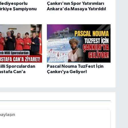
elediyesporlu
Çankırı'nın Spor Yatırımları
ürkiye Şampiyonu
Ankara'da Masaya Yatırıldı!
Milli Sporculardan
Pascal Nouma TuzFest İçin
stafa Can’a
Çankırı’ya Geliyor!