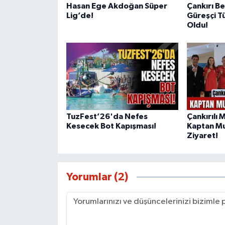
Hasan Ege Akdoğan Süper
Çankırı B
Lig’de!
Güreşçi T
Oldu!
TuzFest’26'da Nefes
Çankırılı 
Kesecek Bot Kapışması!
Kaptan Mu
Ziyaret!
Yorumlar (2)