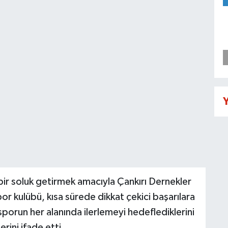
Y
bir soluk getirmek amacıyla Çankırı Dernekler
r kulübü, kısa sürede dikkat çekici başarılara
sporun her alanında ilerlemeyi hedeflediklerini
rini ifade etti.