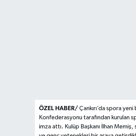
KÜLTÜR SANAT
MAGAZİN
SAĞLIK
SİYASET
SPOR
TEKNOLOJİ
VİZYONDAKİLER
ÖZEL HABER/
Çankırı’da spora yeni 
Konfederasyonu tarafından kurulan spo
YAŞAM
imza attı. Kulüp Başkanı İlhan Memiş, 
ve genç yetenekleri bir araya getirdikle