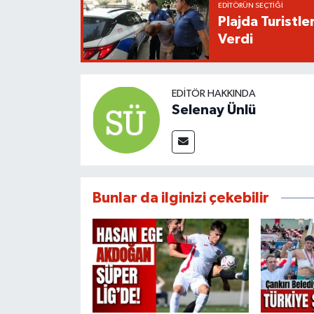
EDITÖRÜN SEÇTIĞI
Plajda Turistl
Verdi
EDITÖR HAKKINDA
Selenay Ünlü
Bunlar da ilginizi çekebilir