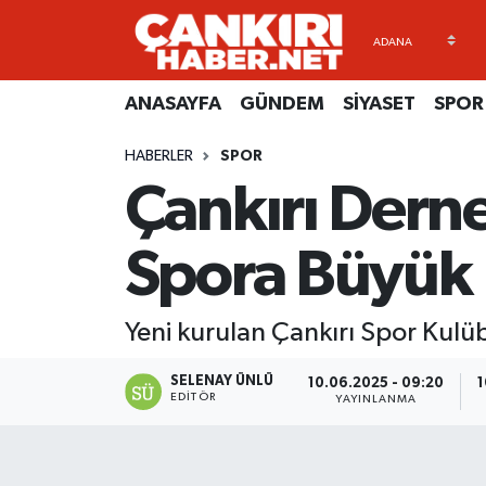
ANASAYFA
Künye
Merkez Hava Durumu
ANASAYFA
GÜNDEM
SİYASET
SPOR
GÜNDEM
İletişim
Merkez Trafik Yoğunluk Haritası
HABERLER
SPOR
Çankırı Dern
SİYASET
Gizlilik Sözleşmesi
Süper Lig Puan Durumu ve Fikstür
SPOR
BİYOGRAFİLER
Tüm Manşetler
Spora Büyük
EKONOMİ
EKONOMİ
Son Dakika Haberleri
Yeni kurulan Çankırı Spor Kulüb
EĞİTİM
GENEL
Haber Arşivi
SELENAY ÜNLÜ
10.06.2025 - 09:20
1
EDITÖR
YAYINLANMA
RESMİ İLANLAR
GÜNDEM
kimdir-nedir-nasil