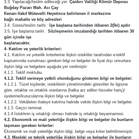
3.3. Yapılacağı/teslim edileceği yer:
Çankırı Valiliği Kömür Deposu
Buğday Pazarı Mah. Acı Çay
Kenarı-Vakıf Mütevelli Heyetince belirlenen il merkezine
bağlı mahalle ve köy adresleri
3.4. Süresi/teslim tarihi :
İşe başlama tarihinden itibaren 2(İki) aydır
3.5. İşe başlama tarihi :
Sözleşmenin imzalandığı tarihten itibaren 30
gün içinde işe
başlanacaktır.
4- Katılım ve yeterlik kriterleri:
4.1. Katılım ve yeterlik kriterlerine ilişkin istekliler tarafından e-teklif
kapsamında sunulması gereken bilgi ve belgeler ile fiyat dışı unsurlara
ilişkin bilgi ve belgelere aşağıda yer verilmiştir:
4.1.1. Teklif mektubu.
4.1.2. Teklif vermeye yetkili olunduğunu gösteren bilgi ve belgeler:
4.1.2.1. Tüzel kişilerde; isteklilerin yönetimindeki görevliler ile ilgisine
göre, ortaklar ve ortaklık oranlarına (halka arz edilen hisseler hariç)/
üyelerine/kurucularına ilişkin bilgi ve belgeler.
4.1.2.2. Vekâleten ihaleye katılma halinde vekile ilişkin bilgi ve belgeler.
4.1.3. Geçici teminat.
4.1.4 İsteklinin iş ortaklığı olması halinde iş ortaklığı beyannamesi.
4.2. Ekonomik ve mali yeterliğe ilişkin bilgi ve belgeler ile bunların
taşıması gereken kriterler:
Ekonomik ve mali yeterliğe ilişkin bilgi, belge veya kriter belirtilmemiştir.
4.3. Mesleki ve teknik yeterliğe ilişkin bilgi ve belgeler ile bunların