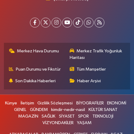
Merkez Hava Durumu
Merkez Trafik Yoğunluk
Haritası
Puan Durumu ve Fikstür
Tüm Manşetler
Son Dakika Haberleri
Haber Arşivi
Künye
İletişim
Gizlilik Sözleşmesi
BİYOGRAFİLER
EKONOMİ
GENEL
GÜNDEM
kimdir-nedir-nasil
KÜLTÜR SANAT
MAGAZİN
SAĞLIK
SİYASET
SPOR
TEKNOLOJİ
VİZYONDAKİLER
YAŞAM