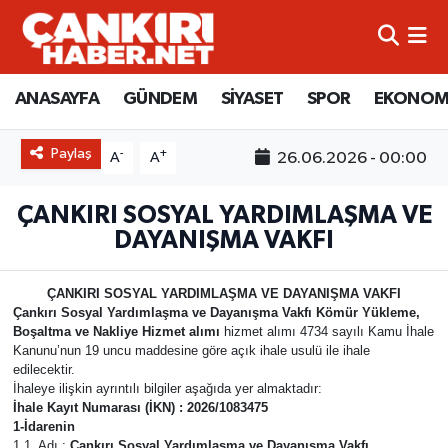
ANASAYFA
Künye
Merkez Hava Durumu
ANASAYFA
GÜNDEM
SİYASET
SPOR
EKONOM
GÜNDEM
İletişim
Merkez Trafik Yoğunluk Haritası
Paylaş
-
+
26.06.2026 - 00:00
A
A
SİYASET
Gizlilik Sözleşmesi
Süper Lig Puan Durumu ve Fikstür
ÇANKIRI SOSYAL YARDIMLAŞMA VE
SPOR
BİYOGRAFİLER
Tüm Manşetler
DAYANIŞMA VAKFI
EKONOMİ
EKONOMİ
Son Dakika Haberleri
ÇANKIRI SOSYAL YARDIMLAŞMA VE DAYANIŞMA VAKFI
Çankırı Sosyal Yardımlaşma ve Dayanışma Vakfı Kömür Yükleme,
EĞİTİM
GENEL
Haber Arşivi
Boşaltma ve Nakliye Hizmet alımı
hizmet alımı 4734 sayılı Kamu İhale
Kanunu’nun 19 uncu maddesine göre açık ihale usulü ile ihale
edilecektir.
RESMİ İLANLAR
GÜNDEM
İhaleye ilişkin ayrıntılı bilgiler aşağıda yer almaktadır:
İhale Kayıt Numarası (İKN) : 2026/1083475
1-İdarenin
kimdir-nedir-nasil
1.1. Adı :
Çankırı Sosyal Yardımlaşma ve Dayanışma Vakfı