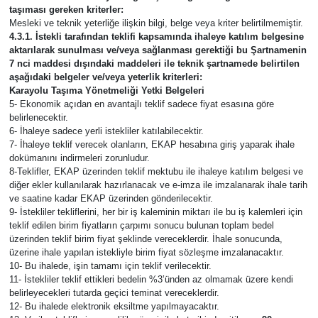
taşıması gereken kriterler:
Mesleki ve teknik yeterliğe ilişkin bilgi, belge veya kriter belirtilmemiştir.
4.3.1. İstekli tarafından teklifi kapsamında ihaleye katılım belgesine
aktarılarak sunulması ve/veya sağlanması gerektiği bu Şartnamenin
7 nci maddesi dışındaki maddeleri ile teknik şartnamede belirtilen
aşağıdaki belgeler ve/veya yeterlik kriterleri:
Karayolu Taşıma Yönetmeliği Yetki Belgeleri
5- Ekonomik açıdan en avantajlı teklif sadece fiyat esasına göre
belirlenecektir.
6- İhaleye sadece yerli istekliler katılabilecektir.
7- İhaleye teklif verecek olanların, EKAP hesabına giriş yaparak ihale
dokümanını indirmeleri zorunludur.
8-Teklifler, EKAP üzerinden teklif mektubu ile ihaleye katılım belgesi ve
diğer ekler kullanılarak hazırlanacak ve e-imza ile imzalanarak ihale tarih
ve saatine kadar EKAP üzerinden gönderilecektir.
9- İstekliler tekliflerini, her bir iş kaleminin miktarı ile bu iş kalemleri için
teklif edilen birim fiyatların çarpımı sonucu bulunan toplam bedel
üzerinden teklif birim fiyat şeklinde vereceklerdir. İhale sonucunda,
üzerine ihale yapılan istekliyle birim fiyat sözleşme imzalanacaktır.
10- Bu ihalede, işin tamamı için teklif verilecektir.
11- İstekliler teklif ettikleri bedelin %3’ünden az olmamak üzere kendi
belirleyecekleri tutarda geçici teminat vereceklerdir.
12- Bu ihalede elektronik eksiltme yapılmayacaktır.