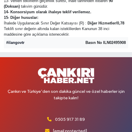
13- Verilen tekliflerin geçerlilik süresi, ihale tarihinden itibaren
90
(Doksan)
takvim günüdür.
14- Konsorsiyum olarak ihaleye teklif verilemez.
15- Diğer hususlar:
İhalede Uygulanacak Sınır Değer Katsayısı (R) :
Diğer Hizmetler/0,78
Teklifi sınır değerin altında kalan isteklilerden Kanunun 38 inci
maddesine göre açıklama istenecektir.
#ilangovtr
Basın No ILN02495908
Çankırı ve Türkiye'den son dakika güncel ve özel haberler için
takipte kalın!
0505 917 31 89
[email protected]