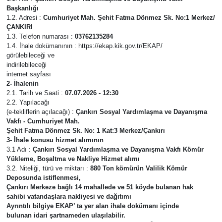
Başkanlığı
KÜLTÜR SANAT
1.2. Adresi :
Cumhuriyet Mah. Şehit Fatma Dönmez Sk. No:1 Merkez/
ÇANKIRI
1.3. Telefon numarası :
03762135284
MAGAZİN
1.4. İhale dokümanının : https://ekap.kik.gov.tr/EKAP/
görülebileceği ve
indirilebileceği
SAĞLIK
internet sayfası
2- İhalenin
2.1. Tarih ve Saati
:
07.07.2026 - 12:30
SİYASET
2.2. Yapılacağı
(e-tekliflerin açılacağı) :
Çankırı Sosyal Yardımlaşma ve Dayanışma
SPOR
Vakfı - Cumhuriyet Mah.
Şehit Fatma Dönmez Sk. No: 1 Kat:3 Merkez/Çankırı
3- İhale konusu hizmet alımının
TEKNOLOJİ
3.1 Adı :
Çankırı Sosyal Yardımlaşma ve Dayanışma Vakfı Kömür
Yükleme, Boşaltma ve Nakliye Hizmet alımı
3.2. Niteliği, türü ve miktarı :
880 Ton kömürün Valilik Kömür
VİZYONDAKİLER
Deposunda istiflenmesi,
Çankırı Merkeze bağlı 14 mahallede ve 51 köyde bulanan hak
YAŞAM
sahibi vatandaşlara nakliyesi ve dağıtımı
Ayrıntılı bilgiye EKAP’ ta yer alan ihale dokümanı içinde
bulunan idari şartnameden ulaşılabilir.