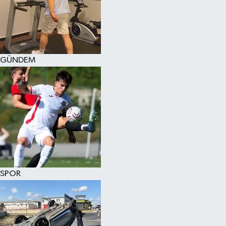
KÜLTÜR SANAT
MAGAZİN
GÜNDEM
SAĞLIK
SİYASET
SPOR
TEKNOLOJİ
VİZYONDAKİLER
SPOR
YAŞAM