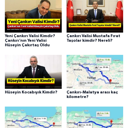
Yeni Çankırı Valisi Kimdir?
Çankırı Valisi Mustafa Fırat
Çankırı’nın Yeni Valisi
Taşolar kimdir? Nereli?
Hüseyin Çakırtaş Oldu
Hüseyin Kocabıyık Kimdir?
Çankırı-Malatya arası kaç
kilometre?