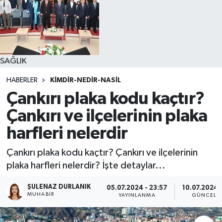
SAĞLIK
HABERLER
KIMDIR-NEDIR-NASIL
Çankırı plaka kodu kaçtır?
Çankırı ve ilçelerinin plaka
harfleri nelerdir
Çankırı plaka kodu kaçtır? Çankırı ve ilçelerinin
plaka harfleri nelerdir? İşte detaylar...
ŞULENAZ DURLANIK
05.07.2024 - 23:57
10.07.2024 -
MUHABIR
YAYINLANMA
GÜNCELL