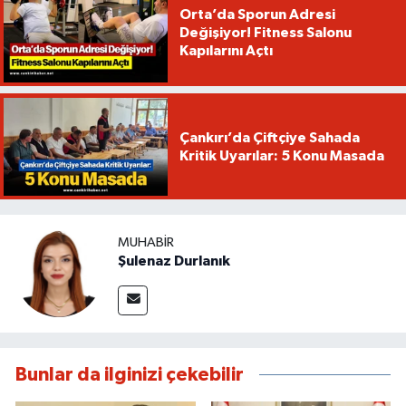
Orta’da Sporun Adresi
Değişiyor! Fitness Salonu
Kapılarını Açtı
Çankırı’da Çiftçiye Sahada
Kritik Uyarılar: 5 Konu Masada
MUHABIR
Şulenaz Durlanık
Bunlar da ilginizi çekebilir