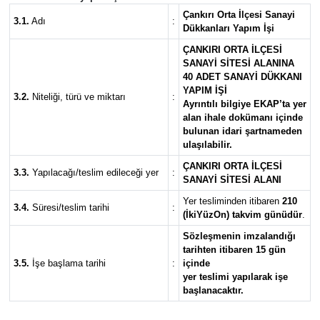
Çankırı Orta İlçesi Sanayi
3.1.
Adı
:
Dükkanları Yapım İşi
ÇANKIRI ORTA İLÇESİ
SANAYİ SİTESİ ALANINA
40 ADET SANAYİ DÜKKANI
YAPIM İŞİ
3.2.
Niteliği, türü ve miktarı
:
Ayrıntılı bilgiye EKAP’ta yer
alan ihale dokümanı içinde
bulunan idari şartnameden
ulaşılabilir.
ÇANKIRI ORTA İLÇESİ
3.3.
Yapılacağı/teslim edileceği yer
:
SANAYİ SİTESİ ALANI
Yer tesliminden itibaren
210
3.4.
Süresi/teslim tarihi
:
(İkiYüzOn) takvim günüdür
.
Sözleşmenin imzalandığı
tarihten itibaren 15 gün
3.5.
İşe başlama tarihi
:
içinde
yer teslimi yapılarak işe
başlanacaktır.