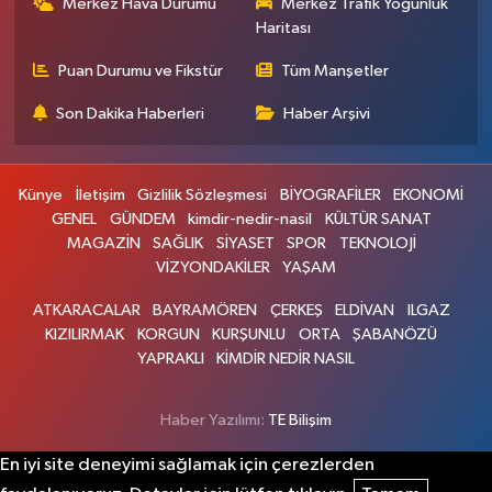
Merkez Hava Durumu
Merkez Trafik Yoğunluk
Haritası
Puan Durumu ve Fikstür
Tüm Manşetler
Son Dakika Haberleri
Haber Arşivi
Künye
İletişim
Gizlilik Sözleşmesi
BİYOGRAFİLER
EKONOMİ
GENEL
GÜNDEM
kimdir-nedir-nasil
KÜLTÜR SANAT
MAGAZİN
SAĞLIK
SİYASET
SPOR
TEKNOLOJİ
VİZYONDAKİLER
YAŞAM
ATKARACALAR
BAYRAMÖREN
ÇERKEŞ
ELDİVAN
ILGAZ
KIZILIRMAK
KORGUN
KURŞUNLU
ORTA
ŞABANÖZÜ
YAPRAKLI
KİMDİR NEDİR NASIL
Haber Yazılımı:
TE Bilişim
En iyi site deneyimi sağlamak için çerezlerden