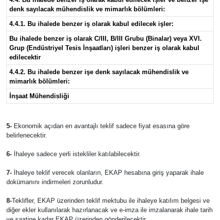
denk sayılacak mühendislik ve mimarlık bölümleri:
4.4.1. Bu ihalede benzer iş olarak kabul edilecek işler:
Bu ihalede benzer iş olarak C/III, B/III Grubu (Binalar) veya XVI.
Grup (Endüstriyel Tesis İnşaatları) işleri benzer iş olarak kabul
edilecektir
4.4.2. Bu ihalede benzer işe denk sayılacak mühendislik ve
mimarlık bölümleri:
İnşaat Mühendisliği
5-
Ekonomik açıdan en avantajlı teklif sadece fiyat esasına göre
belirlenecektir.
6-
İhaleye sadece yerli istekliler katılabilecektir.
7-
İhaleye teklif verecek olanların, EKAP hesabına giriş yaparak ihale
dokümanını indirmeleri zorunludur.
8-
Teklifler, EKAP üzerinden teklif mektubu ile ihaleye katılım belgesi ve
diğer ekler kullanılarak hazırlanacak ve e-imza ile imzalanarak ihale tarih
ve saatine kadar EKAP üzerinden gönderilecektir.