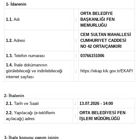
1- İdarenin
KÜLTÜR SANAT
ORTA BELEDİYE
1.1.
Adı
:
BAŞKANLIĞI FEN
MEMURLUĞU
MAGAZİN
CEM SULTAN MAHALLESİ
1.2.
Adresi
:
CUMHURIYET CADDESİ
SAĞLIK
NO 42 ORTA/ÇANKIRI
1.3.
Telefon numarası
:
03766151006
SİYASET
1.4.
İhale dokümanının
görülebileceği ve indirilebileceği
:
https://ekap.kik.gov.tr/EKAP/
SPOR
internet sayfası
TEKNOLOJİ
2- İhalenin
2.1.
Tarih ve Saati
:
13.07.2026 - 14:00
VİZYONDAKİLER
2.2.
Yapılacağı (e-tekliflerin
ORTA BELEDİYESİ FEN
:
açılacağı) adres
İŞLERİ MÜDÜRLÜĞÜ
YAŞAM
3- İhale konusu yapım işinin