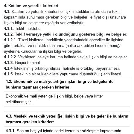
4- Katılım ve yeterlik kriterleri:
4.1.
Katılım ve yeterlik kriterlerine ilişkin istekliler tarafından e-teklif
kapsamında sunulması gereken bilgi ve belgeler ile fiyat dışı unsurlara
ilişkin bilgi ve belgelere aşağıda yer verilmiştir:
4.1.1.
Teklif mektubu.
4.1.2. Teklif vermeye yetkili olunduğunu gösteren bilgi ve belgeler:
4.1.2.1.
Tüzel kişilerde; isteklilerin yönetimindeki görevliler ile ilgisine
göre, ortaklar ve ortaklık oranlarına (halka arz edilen hisseler hariç)/
üyelerine/kurucularına ilişkin bilgi ve belgeler.
4.1.2.2.
Vekâleten ihaleye katılma halinde vekile ilişkin bilgi ve belgeler.
4.1.3.
Geçici teminat.
4.1.4
İsteklinin iş ortaklığı olması halinde iş ortaklığı beyannamesi.
4.1.5.
İsteklinin alt yüklenicilere yaptırmayı düşündüğü işlerin listesi
4.2. Ekonomik ve mali yeterliğe ilişkin bilgi ve belgeler ile
bunların taşıması gereken kriterler:
Ekonomik ve mali yeterliğe ilişkin bilgi, belge veya kriter
belirtilmemiştir.
4.3. Mesleki ve teknik yeterliğe ilişkin bilgi ve belgeler ile bunların
taşıması gereken kriterler:
4.3.1.
Son on beş yıl içinde bedel içeren bir sözleşme kapsamında