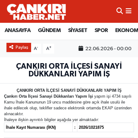
ANASAYFA
Künye
Merkez Hava Durumu
ANASAYFA
GÜNDEM
SİYASET
SPOR
EKONOM
GÜNDEM
İletişim
Merkez Trafik Yoğunluk Haritası
Paylaş
-
+
22.06.2026 - 00:00
A
A
SİYASET
Gizlilik Sözleşmesi
Süper Lig Puan Durumu ve Fikstür
ÇANKIRI ORTA İLÇESİ SANAYİ
SPOR
BİYOGRAFİLER
Tüm Manşetler
DÜKKANLARI YAPIM İŞ
EKONOMİ
EKONOMİ
Son Dakika Haberleri
ÇANKIRI ORTA İLÇESİ SANAYİ DÜKKANLARI YAPIM İŞ
Çankırı Orta İlçesi Sanayi Dükkanları Yapım İşi
yapım işi 4734 sayılı
EĞİTİM
GENEL
Haber Arşivi
Kamu İhale Kanununun 19 uncu maddesine göre açık ihale usulü ile
ihale edilecek olup, teklifler sadece elektronik ortamda EKAP üzerinden
alınacaktır.
RESMİ İLANLAR
GÜNDEM
İhaleye ilişkin ayrıntılı bilgiler aşağıda yer almaktadır:
İhale Kayıt Numarası (İKN)
:
2026/1021875
kimdir-nedir-nasil