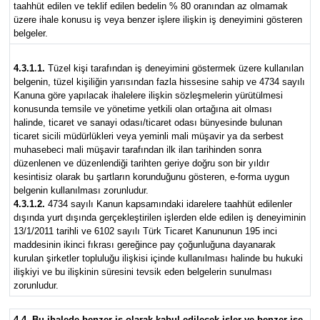
taahhüt edilen ve teklif edilen bedelin % 80 oranından az olmamak
üzere ihale konusu iş veya benzer işlere ilişkin iş deneyimini gösteren
belgeler.
4.3.1.1.
Tüzel kişi tarafından iş deneyimini göstermek üzere kullanılan
belgenin, tüzel kişiliğin yarısından fazla hissesine sahip ve 4734 sayılı
Kanuna göre yapılacak ihalelere ilişkin sözleşmelerin yürütülmesi
konusunda temsile ve yönetime yetkili olan ortağına ait olması
halinde, ticaret ve sanayi odası/ticaret odası bünyesinde bulunan
ticaret sicili müdürlükleri veya yeminli mali müşavir ya da serbest
muhasebeci mali müşavir tarafından ilk ilan tarihinden sonra
düzenlenen ve düzenlendiği tarihten geriye doğru son bir yıldır
kesintisiz olarak bu şartların korunduğunu gösteren, e-forma uygun
belgenin kullanılması zorunludur.
4.3.1.2.
4734 sayılı Kanun kapsamındaki idarelere taahhüt edilenler
dışında yurt dışında gerçekleştirilen işlerden elde edilen iş deneyiminin
13/1/2011 tarihli ve 6102 sayılı Türk Ticaret Kanununun 195 inci
maddesinin ikinci fıkrası gereğince pay çoğunluğuna dayanarak
kurulan şirketler topluluğu ilişkisi içinde kullanılması halinde bu hukuki
ilişkiyi ve bu ilişkinin süresini tevsik eden belgelerin sunulması
zorunludur.
4.4. Bu ihalede benzer iş olarak kabul edilecek işler ve benzer işe