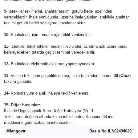
9-
İstekliler tekliflerini, anahtar teslimi götürü bedel üzerinden
vereceklerdir. İhale sonucunda, üzerine ihale yapılan istekliyle anahtar
teslimi götürü bedel sözleşme imzalanacaktır.
10-
Bu ihalede, işin tamamı için teklif verilecektir.
11-
İstekliler teklif ettikleri bedelin %3’ünden az olmamak üzere kendi
belirleyecekleri tutarda geçici teminat vereceklerdir.
12-
Bu ihalede elektronik eksiltme yapılmayacaktır.
13-
Verilen tekliflerin geçerlilik süresi, ihale tarihinden itibaren
30 (Otuz)
takvim günüdür.
14-
Konsorsiyum olarak ihaleye teklif verilemez.
15- Diğer hususlar:
İhalede Uygulanacak Sınır Değer Katsayısı (N) :
1
Teklifi sınır değerin altında kalan isteklilerden Kanunun 38 inci
maddesine göre açıklama istenecektir.
#ilangovtr
Basın No ILN02494029