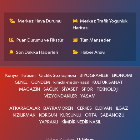
Merkez Hava Durumu
Merkez Trafik Yoğunluk
Haritası
Puan Durumu ve Fikstür
Tüm Manşetler
Son Dakika Haberleri
Haber Arşivi
Künye
İletişim
Gizlilik Sözleşmesi
BİYOGRAFİLER
EKONOMİ
GENEL
GÜNDEM
kimdir-nedir-nasil
KÜLTÜR SANAT
MAGAZİN
SAĞLIK
SİYASET
SPOR
TEKNOLOJİ
VİZYONDAKİLER
YAŞAM
ATKARACALAR
BAYRAMÖREN
ÇERKEŞ
ELDİVAN
ILGAZ
KIZILIRMAK
KORGUN
KURŞUNLU
ORTA
ŞABANÖZÜ
YAPRAKLI
KİMDİR NEDİR NASIL
Haber Yazılımı:
TE Bilişim