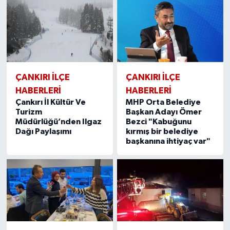
ÇANKIRI İLÇE
ÇANKIRI İLÇE
HABERLERİ
HABERLERİ
Çankırı İl Kültür Ve
MHP Orta Belediye
Turizm
Başkan Adayı Ömer
Müdürlüğü’nden Ilgaz
Bezci "Kabuğunu
Dağı Paylaşımı
kırmış bir belediye
başkanına ihtiyaç var"