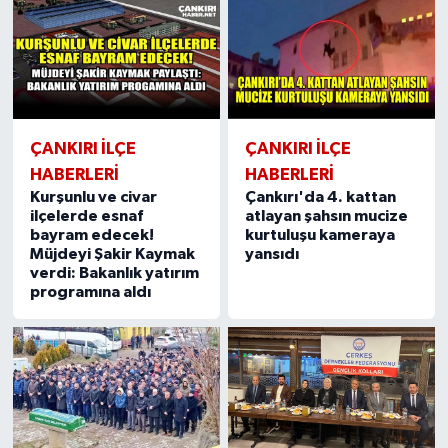
ÇANKIRI İLÇE
ÇANKIRI İLÇE
HABERLERİ
HABERLERİ
Kurşunlu ve civar
Çankırı'da 4. kattan
ilçelerde esnaf
atlayan şahsın mucize
bayram edecek!
kurtuluşu kameraya
Müjdeyi Şakir Kaymak
yansıdı
verdi: Bakanlık yatırım
programına aldı