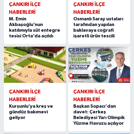
ÇANKIRI İLÇE
ÇANKIRI İLÇE
HABERLERİ
HABERLERİ
M. Emin
Osmanlı Saray ustaları
Akbaşoğlu’nun
tarafından yapılan
katılımıyla süt entegre
baklavaya coğrafi
tesisi Orta’da açıldı
işaretli ürün tescili
ÇANKIRI İLÇE
ÇANKIRI İLÇE
HABERLERİ
HABERLERİ
Kurşunlu’ya kreş ve
Başkan Sopacı'dan
gündüz bakımevi
davet: Çerkeş
geliyor
Belediyesi Yarı Olimpik
Yüzme Havuzu açılıyor