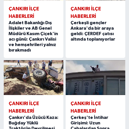
ÇANKIRI İLÇE
ÇANKIRI İLÇE
HABERLERİ
HABERLERİ
Adalet Bakanlığı Dış
Çerkeşli gençler
İlişkiler ve AB Genel
Ankara'da bir araya
Müdürü Kasım Çiçek'in
geldi: ÇERDEF çatısı
acı günü: Çankırı Valisi
altında toplanıyorlar
ve hemşehrileri yalnız
bırakmadı
ÇANKIRI İLÇE
ÇANKIRI İLÇE
HABERLERİ
HABERLERİ
Çankırı'da Üzücü Kaza:
Çerkeş'te İntihar
Buğday Yüklü
Girişimi: Uzun
Traktörün Devrilmesi
Çabalardan Sonra