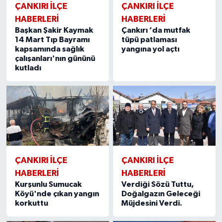
ÇANKIRI İLÇE
ÇANKIRI İLÇE
HABERLERİ
HABERLERİ
Başkan Şakir Kaymak
Çankırı ‘da mutfak
14 Mart Tıp Bayramı
tüpü patlaması
kapsamında sağlık
yangına yol açtı
çalışanları'nın gününü
kutladı
ÇANKIRI İLÇE
ÇANKIRI İLÇE
HABERLERİ
HABERLERİ
Kurşunlu Sumucak
Verdiği Sözü Tuttu,
Köyü'nde çıkan yangın
Doğalgazın Geleceği
korkuttu
Müjdesini Verdi.