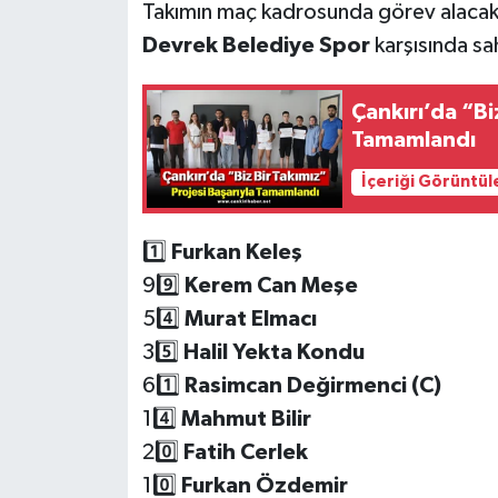
Takımın maç kadrosunda görev alacak o
Devrek Belediye Spor
karşısında s
Çankırı’da “Bi
Tamamlandı
İçeriği Görüntül
1️⃣
Furkan Keleş
99️⃣
Kerem Can Meşe
54️⃣
Murat Elmacı
35️⃣
Halil Yekta Kondu
61️⃣
Rasimcan Değirmenci (C)
14️⃣
Mahmut Bilir
20️⃣
Fatih Cerlek
10️⃣
Furkan Özdemir