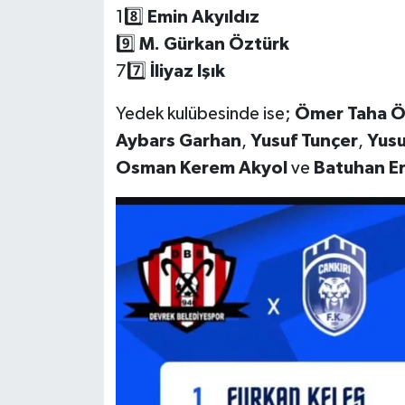
18️⃣
Emin Akyıldız
9️⃣
M. Gürkan Öztürk
77️⃣
İliyaz Işık
Yedek kulübesinde ise;
Ömer Taha Ö
Aybars Garhan
,
Yusuf Tunçer
,
Yusu
Osman Kerem Akyol
ve
Batuhan E