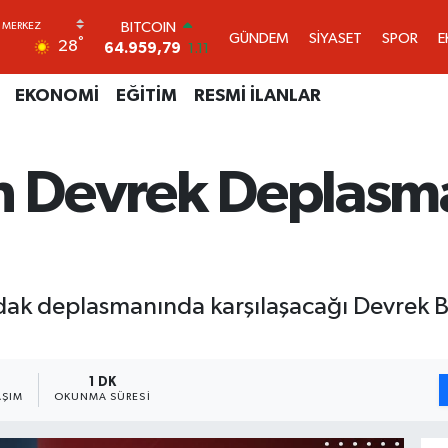
DOLAR
GÜNDEM
SİYASET
SPOR
E
°
28
47,7436
0.18
EURO
55,2510
0.32
EKONOMİ
EĞİTİM
RESMİ İLANLAR
STERLİN
64,4811
0.38
GRAM ALTIN
n Devrek Deplasman
6660.55
0.03
BİST100
13.779
-14
BITCOIN
64.959,79
1.11
ak deplasmanında karşılaşacağı Devrek Be
1 DK
AŞIM
OKUNMA SÜRESI