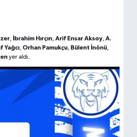
zer
,
İbrahim Hırçın
,
Arif Ensar Aksoy
,
A.
f Yağcı
,
Orhan Pamukçu
,
Bülent İnönü
,
ren
yer aldı.