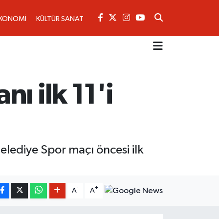
KONOMİ
KÜLTÜR SANAT
ı ilk 11'i
lediye Spor maçı öncesi ilk
-
+
A
A