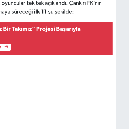
yuncular tek tek açıklandı. Çankırı FK’nın
ahaya süreceği
ilk 11
şu şekilde:
z Bir Takımız” Projesi Başarıyla
e