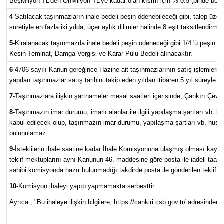
BeşMilyon TL'den OnMilyon TL'ye kadar olan kısmı için % 0.5 (binde beş), 
4
-
Satılacak taşınmazların ihale bedeli peşin ödenebileceği gibi, talep üzer
suretiyle en fazla iki yılda, üçer aylık dilimler halinde 8 eşit taksitlendirme
5
-
Kiralanacak taşınmazda ihale bedeli peşin ödeneceği gibi 1/4 'ü peşin ger
Kesin Teminat, Damga Vergisi ve Karar Pulu Bedeli alınacaktır.
6
-
4706 sayılı Kanun gereğince Hazine ait taşınmazlarının satış işlemleri 
yapılan taşınmazlar satış tarihini takip eden yıldan itibaren 5 yıl süreyle E
7
-
Taşınmazlara ilişkin şartnameler mesai saatleri içerisinde, Çankırı Çevre,
8
-
Taşınmazın imar durumu, imarlı alanlar ile ilgili yapılaşma şartları vb. hus
kabul edilecek olup, taşınmazın imar durumu, yapılaşma şartları vb. husu
bulunulamaz.
9
-
İsteklilerin ihale saatine kadar İhale Komisyonuna ulaşmış olması kaydıy
teklif mektuplarını aynı Kanunun 46. maddesine göre posta ile iadeli taahhüt
sahibi komisyonda hazır bulunmadığı takdirde posta ile gönderilen teklif son
10
-
Komisyon ihaleyi yapıp yapmamakta serbesttir.
Ayrıca ; "Bu ihaleye ilişkin bilgilere, https://cankiri.csb.gov.tr/ adresinden