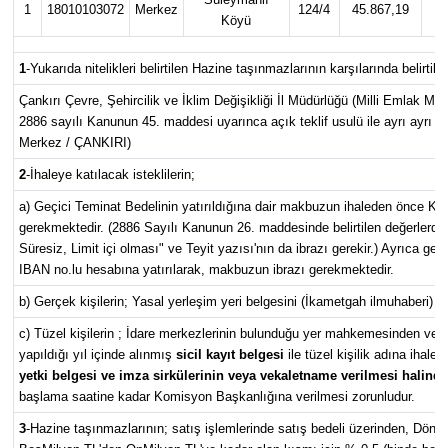
1
18010103072
Merkez
124/4
45.867,19
Köyü
1
-
Yukarıda nitelikleri belirtilen Hazine taşınmazlarının karşılarında belirtile
Çankırı Çevre, Şehircilik ve İklim Değişikliği İl Müdürlüğü (Milli Emlak M
2886 sayılı Kanunun 45. maddesi uyarınca açık teklif usulü ile ayrı ayrı
Merkez / ÇANKIRI)
2
-
İhaleye katılacak isteklilerin;
a) Geçici Teminat Bedelinin yatırıldığına dair makbuzun ihaleden önce Kom
gerekmektedir. (2886 Sayılı Kanunun 26. maddesinde belirtilen değerlerde
Süresiz, Limit içi olması" ve Teyit yazısı'nın da ibrazı gerekir.) Ayrıca g
IBAN no.lu hesabına yatırılarak, makbuzun ibrazı gerekmektedir.
b) Gerçek kişilerin; Yasal yerleşim yeri belgesini (İkametgah ilmuhaberi) i
c) Tüzel kişilerin ; İdare merkezlerinin bulunduğu yer mahkemesinden veya
yapıldığı yıl içinde alınmış
sicil kayıt belgesi
ile tüzel kişilik adına ihaley
yetki belgesi ve imza sirkülerinin veya vekaletname verilmesi halinde
başlama saatine kadar Komisyon Başkanlığına verilmesi zorunludur.
3
-
Hazine taşınmazlarının; satış işlemlerinde satış bedeli üzerinden, Döne