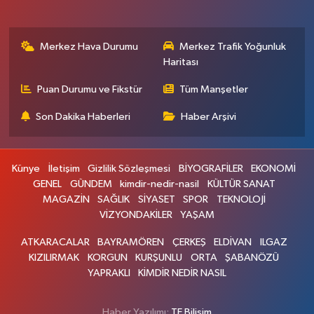
Merkez Hava Durumu
Merkez Trafik Yoğunluk
Haritası
Puan Durumu ve Fikstür
Tüm Manşetler
Son Dakika Haberleri
Haber Arşivi
Künye
İletişim
Gizlilik Sözleşmesi
BİYOGRAFİLER
EKONOMİ
GENEL
GÜNDEM
kimdir-nedir-nasil
KÜLTÜR SANAT
MAGAZİN
SAĞLIK
SİYASET
SPOR
TEKNOLOJİ
VİZYONDAKİLER
YAŞAM
ATKARACALAR
BAYRAMÖREN
ÇERKEŞ
ELDİVAN
ILGAZ
KIZILIRMAK
KORGUN
KURŞUNLU
ORTA
ŞABANÖZÜ
YAPRAKLI
KİMDİR NEDİR NASIL
Haber Yazılımı:
TE Bilişim