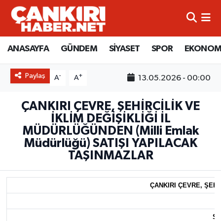
ANASAYFA
Künye
Merkez Hava Durumu
ANASAYFA
GÜNDEM
SİYASET
SPOR
EKONOM
GÜNDEM
İletişim
Merkez Trafik Yoğunluk Haritası
Paylaş
-
+
13.05.2026 - 00:00
A
A
SİYASET
Gizlilik Sözleşmesi
Süper Lig Puan Durumu ve Fikstür
ÇANKIRI ÇEVRE, ŞEHİRCİLİK VE
SPOR
BİYOGRAFİLER
Tüm Manşetler
İKLİM DEĞİŞİKLİĞİ İL
MÜDÜRLÜĞÜNDEN (Milli Emlak
EKONOMİ
EKONOMİ
Son Dakika Haberleri
Müdürlüğü) SATIŞI YAPILACAK
TAŞINMAZLAR
EĞİTİM
GENEL
Haber Arşivi
ÇANKIRI ÇEVRE, ŞEHİ
RESMİ İLANLAR
GÜNDEM
kimdir-nedir-nasil
SA