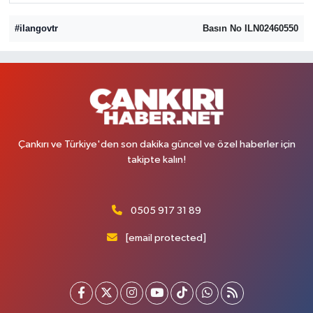
#ilangovtr
Basın No ILN02460550
Çankırı ve Türkiye'den son dakika güncel ve özel haberler için
takipte kalın!
0505 917 31 89
[email protected]