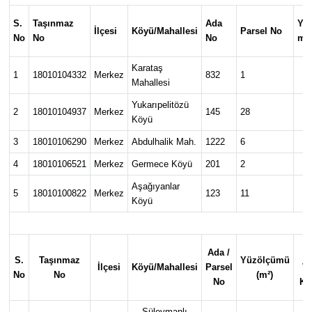
S.
Taşınmaz
Ada
Yü
KÜLTÜR SANAT
İlçesi
Köyü/Mahallesi
Parsel No
No
No
No
m²
MAGAZİN
Karataş
1
18010104332
Merkez
832
1
1
Mahallesi
SAĞLIK
Yukarıpelitözü
2
18010104937
Merkez
145
28
Köyü
SİYASET
3
18010106290
Merkez
Abdulhalik Mah.
1222
6
4
18010106521
Merkez
Germece Köyü
201
2
SPOR
Aşağıyanlar
5
18010100822
Merkez
123
11
1
Köyü
TEKNOLOJİ
VİZYONDAKİLER
Ada /
S.
Taşınmaz
Yüzölçümü
İlçesi
Köyü/Mahallesi
Parsel
Ve
YAŞAM
No
No
(m²)
No
Kı
Süleymanlı