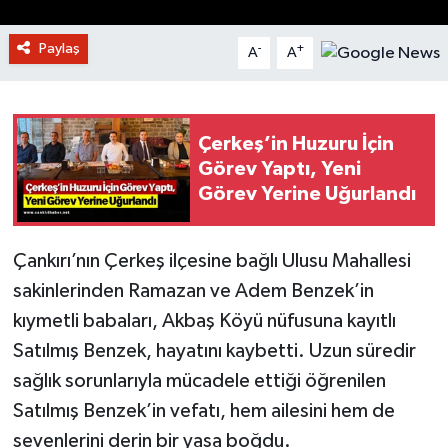
Paylaş
-
+
A
A
Çerkeş’in Huzuru İçin
Görev Yaptı, Yeni
Görev Yerine Uğurlandı
Çankırı’nın Çerkeş ilçesine bağlı Ulusu Mahallesi
sakinlerinden Ramazan ve Adem Benzek’in
kıymetli babaları, Akbaş Köyü nüfusuna kayıtlı
Satılmış Benzek, hayatını kaybetti. Uzun süredir
sağlık sorunlarıyla mücadele ettiği öğrenilen
Satılmış Benzek’in vefatı, hem ailesini hem de
sevenlerini derin bir yasa boğdu.