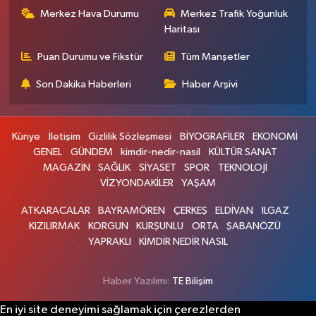
Merkez Hava Durumu
Merkez Trafik Yoğunluk
Haritası
Puan Durumu ve Fikstür
Tüm Manşetler
Son Dakika Haberleri
Haber Arşivi
Künye
İletişim
Gizlilik Sözleşmesi
BİYOGRAFİLER
EKONOMİ
GENEL
GÜNDEM
kimdir-nedir-nasil
KÜLTÜR SANAT
MAGAZİN
SAĞLIK
SİYASET
SPOR
TEKNOLOJİ
VİZYONDAKİLER
YAŞAM
ATKARACALAR
BAYRAMÖREN
ÇERKEŞ
ELDİVAN
ILGAZ
KIZILIRMAK
KORGUN
KURŞUNLU
ORTA
ŞABANÖZÜ
YAPRAKLI
KİMDİR NEDİR NASIL
Haber Yazılımı:
TE Bilişim
En iyi site deneyimi sağlamak için çerezlerden