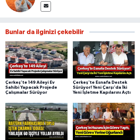
Bunlar da ilginizi çekebilir
Çerkeş’te 149 Aileyi Ev
Çerkeş'te Esnafa Destek
Sahibi Yapacak Projede
Sürüyor! Yeni Çarşı'da İki
Çalışmalar Sürüyor
Yeni İşletme Kapılarını Açtı