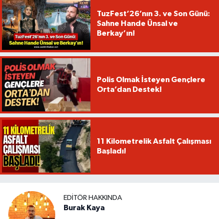
TuzFest’26’nın 3. ve Son Günü:
Sahne Hande Ünsal ve
Berkay’ın!
Polis Olmak İsteyen Gençlere
Orta’dan Destek!
11 Kilometrelik Asfalt Çalışması
Başladı!
EDITÖR HAKKINDA
Burak Kaya