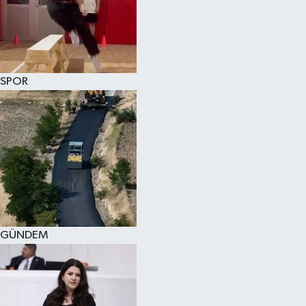
KÜLTÜR SANAT
MAGAZİN
SPOR
SAĞLIK
SİYASET
SPOR
TEKNOLOJİ
VİZYONDAKİLER
GÜNDEM
YAŞAM