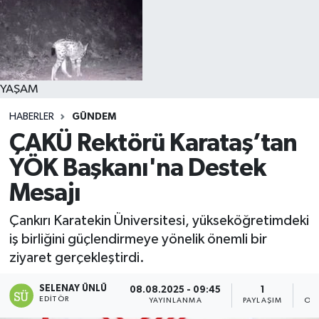
YAŞAM
HABERLER
GÜNDEM
ÇAKÜ Rektörü Karataş’tan
YÖK Başkanı'na Destek
Mesajı
Çankırı Karatekin Üniversitesi, yükseköğretimdeki
iş birliğini güçlendirmeye yönelik önemli bir
ziyaret gerçekleştirdi.
SELENAY ÜNLÜ
08.08.2025 - 09:45
1
EDITÖR
YAYINLANMA
PAYLAŞIM
OK