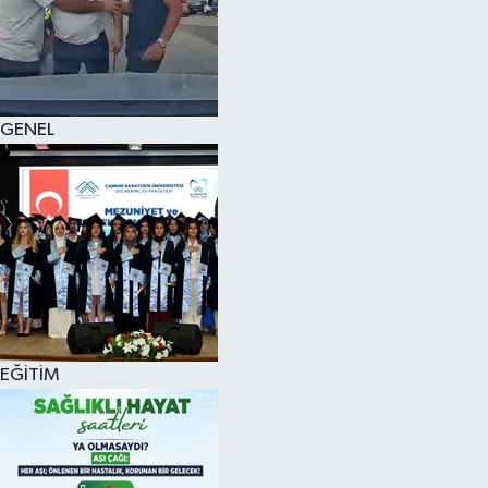
KÜLTÜR SANAT
MAGAZİN
GENEL
SAĞLIK
SİYASET
SPOR
TEKNOLOJİ
VİZYONDAKİLER
EĞİTİM
YAŞAM