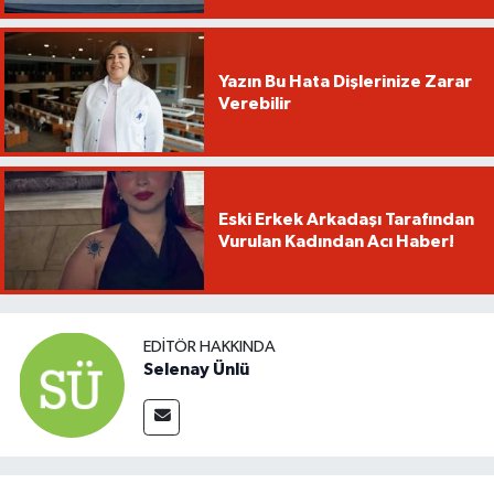
Yazın Bu Hata Dişlerinize Zarar
Verebilir
Eski Erkek Arkadaşı Tarafından
Vurulan Kadından Acı Haber!
EDITÖR HAKKINDA
Selenay Ünlü