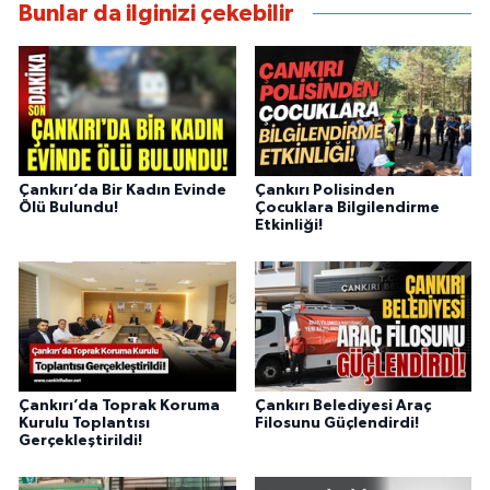
Bunlar da ilginizi çekebilir
Çankırı’da Bir Kadın Evinde
Çankırı Polisinden
Ölü Bulundu!
Çocuklara Bilgilendirme
Etkinliği!
Çankırı’da Toprak Koruma
Çankırı Belediyesi Araç
Kurulu Toplantısı
Filosunu Güçlendirdi!
Gerçekleştirildi!