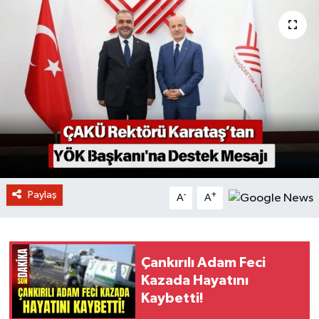
Paylaş
-
+
A
A
Çankırılı Adam Feci
Kazada Hayatını
Kaybetti!