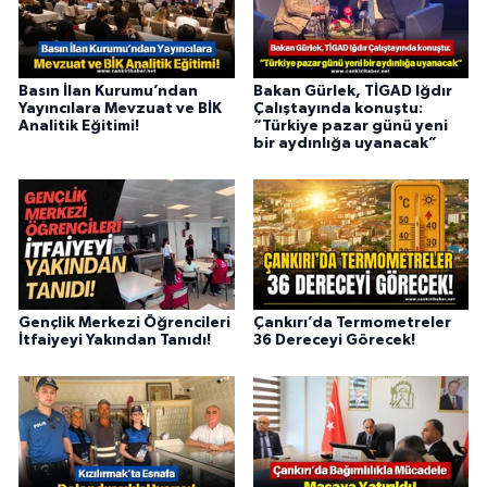
Basın İlan Kurumu’ndan
Bakan Gürlek, TİGAD Iğdır
Yayıncılara Mevzuat ve BİK
Çalıştayında konuştu:
Analitik Eğitimi!
“Türkiye pazar günü yeni
bir aydınlığa uyanacak”
Gençlik Merkezi Öğrencileri
Çankırı’da Termometreler
İtfaiyeyi Yakından Tanıdı!
36 Dereceyi Görecek!