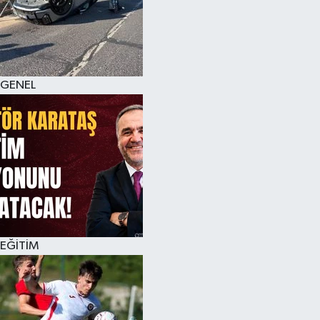
KÜLTÜR SANAT
MAGAZİN
GENEL
SAĞLIK
SİYASET
SPOR
TEKNOLOJİ
VİZYONDAKİLER
EĞİTİM
YAŞAM