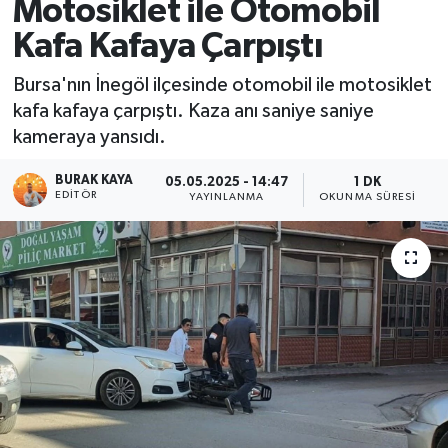
Motosiklet ile Otomobil
Kafa Kafaya Çarpıştı
Bursa'nın İnegöl ilçesinde otomobil ile motosiklet
kafa kafaya çarpıştı. Kaza anı saniye saniye
kameraya yansıdı.
BURAK KAYA
05.05.2025 - 14:47
1 DK
EDITÖR
YAYINLANMA
OKUNMA SÜRESI