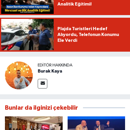
Analitik Eğitimi!
Plajda Turistleri Hedef
Alıyordu, Telefonun Konumu
Ele Verdi
EDITÖR HAKKINDA
Burak Kaya
Bunlar da ilginizi çekebilir