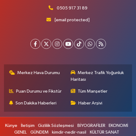
0505 917 31 89
[email protected]
Merkez Hava Durumu
Merkez Trafik Yoğunluk
Haritası
Puan Durumu ve Fikstür
Tüm Manşetler
Son Dakika Haberleri
Haber Arşivi
Künye
İletişim
Gizlilik Sözleşmesi
BİYOGRAFİLER
EKONOMİ
GENEL
GÜNDEM
kimdir-nedir-nasil
KÜLTÜR SANAT