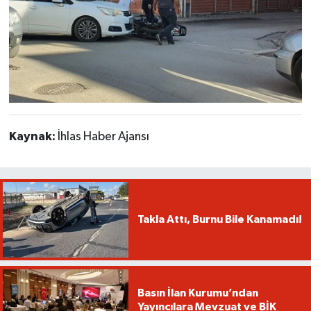
Kaynak:
İhlas Haber Ajansı
Takla Attı, Burnu Bile Kanamadı!
Basın İlan Kurumu’ndan
Yayıncılara Mevzuat ve BİK