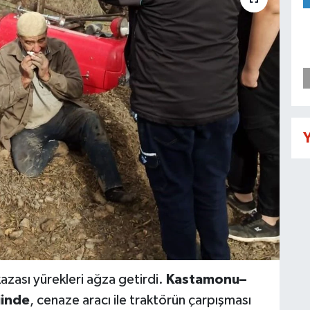
Y
zası yürekleri ağza getirdi.
Kastamonu–
iinde
, cenaze aracı ile traktörün çarpışması