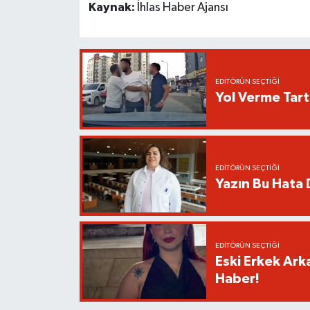
Kaynak:
İhlas Haber Ajansı
EDITÖRÜN SEÇTIĞI
Yol Verme Tart
EDITÖRÜN SEÇTIĞI
Yazın Bu Hata D
EDITÖRÜN SEÇTIĞI
Eski Erkek Ark
Haber!