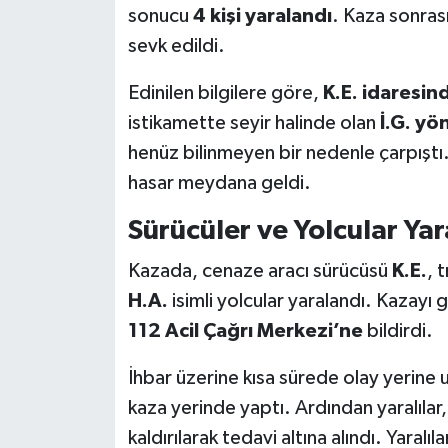
sonucu
4 kişi yaralandı
. Kaza sonrası
sevk edildi.
Edinilen bilgilere göre,
K.E. idaresin
istikamette seyir halinde olan
İ.G. yö
henüz bilinmeyen bir nedenle çarpıştı
hasar meydana geldi.
Sürücüler ve Yolcular Ya
Kazada, cenaze aracı sürücüsü
K.E.
, 
H.A.
isimli yolcular yaralandı. Kazay
112 Acil Çağrı Merkezi’ne
bildirdi.
İhbar üzerine kısa sürede olay yerine ul
kaza yerinde yaptı. Ardından yaralıla
kaldırılarak tedavi altına alındı. Yaral