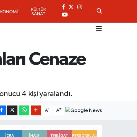
KÜLTÜR
EKONOMİ
SANAT
ları Cenaze
nucu 4 kişi yaralandı.
-
+
A
A