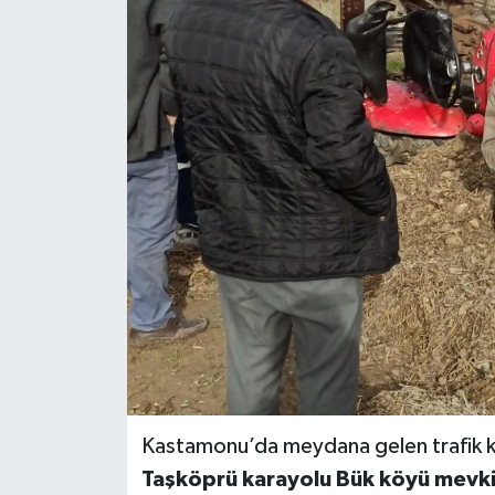
KÜLTÜR SANAT
MAGAZİN
SAĞLIK
SİYASET
SPOR
TEKNOLOJİ
VİZYONDAKİLER
YAŞAM
Kastamonu’da meydana gelen trafik ka
Taşköprü karayolu Bük köyü mevk