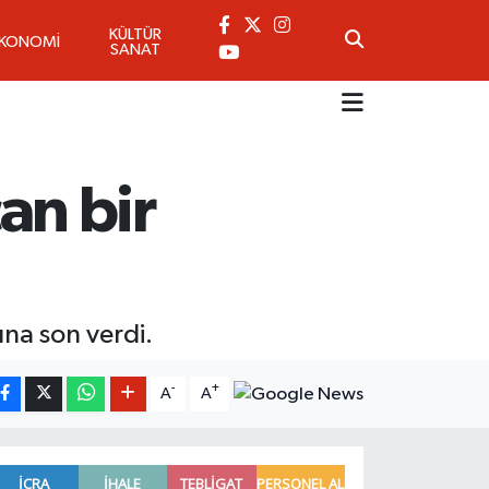
KÜLTÜR
EKONOMİ
SANAT
can bir
ına son verdi.
-
+
A
A