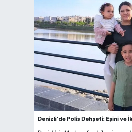
KÜLTÜR SANAT
MAGAZİN
SAĞLIK
SİYASET
SPOR
TEKNOLOJİ
VİZYONDAKİLER
YAŞAM
Denizli’de Polis Dehşeti: Eşini ve 