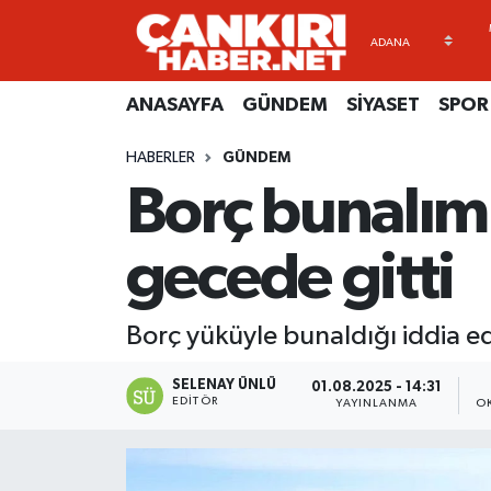
ANASAYFA
Künye
Merkez Hava Durumu
ANASAYFA
GÜNDEM
SİYASET
SPOR
GÜNDEM
İletişim
Merkez Trafik Yoğunluk Haritası
HABERLER
GÜNDEM
Borç bunalımı 
SİYASET
Gizlilik Sözleşmesi
Süper Lig Puan Durumu ve Fikstür
SPOR
BİYOGRAFİLER
Tüm Manşetler
gecede gitti
EKONOMİ
EKONOMİ
Son Dakika Haberleri
Borç yüküyle bunaldığı iddia ed
EĞİTİM
GENEL
Haber Arşivi
SELENAY ÜNLÜ
01.08.2025 - 14:31
EDITÖR
YAYINLANMA
O
RESMİ İLANLAR
GÜNDEM
kimdir-nedir-nasil