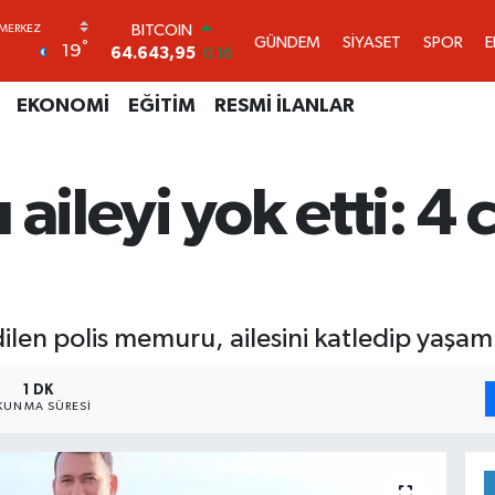
DOLAR
GÜNDEM
SİYASET
SPOR
°
19
47,6704
0
EURO
55,0406
-0.08
EKONOMİ
EĞİTİM
RESMİ İLANLAR
STERLİN
64,2143
0
GRAM ALTIN
aileyi yok etti: 4 
6500.87
0.12
BİST100
13.799
70
BITCOIN
64.643,95
0.16
ilen polis memuru, ailesini katledip yaşam
1 DK
KUNMA SÜRESI