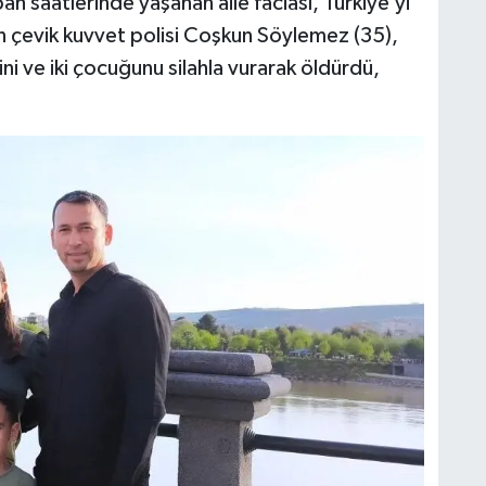
h saatlerinde yaşanan aile faciası, Türkiye’yi
n çevik kuvvet polisi Coşkun Söylemez (35),
ini ve iki çocuğunu silahla vurarak öldürdü,