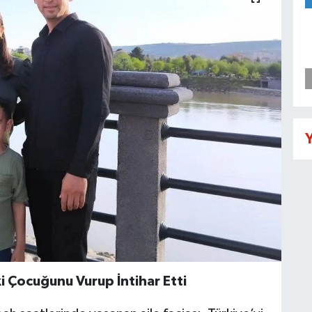
Y
İki Çocuğunu Vurup İntihar Etti