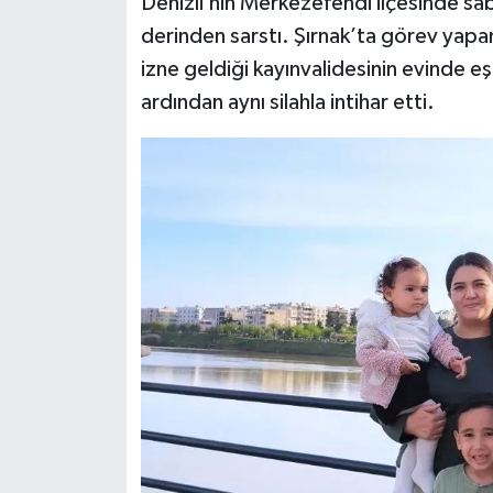
Denizli’nin Merkezefendi ilçesinde saba
derinden sarstı. Şırnak’ta görev yapa
izne geldiği kayınvalidesinin evinde eş
ardından aynı silahla intihar etti.