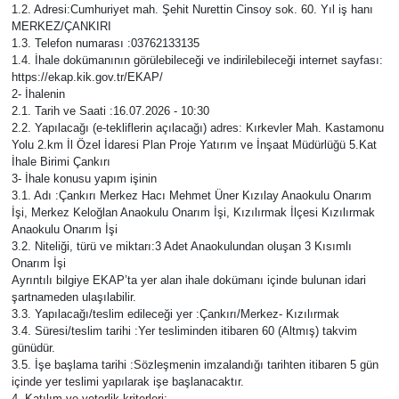
1.2. Adresi:Cumhuriyet mah. Şehit Nurettin Cinsoy sok. 60. Yıl iş hanı
MERKEZ/ÇANKIRI
KÜLTÜR SANAT
1.3. Telefon numarası :03762133135
1.4. İhale dokümanının görülebileceği ve indirilebileceği internet sayfası:
MAGAZİN
https://ekap.kik.gov.tr/EKAP/
2- İhalenin
2.1. Tarih ve Saati :16.07.2026 - 10:30
SAĞLIK
2.2. Yapılacağı (e-tekliflerin açılacağı) adres: Kırkevler Mah. Kastamonu
Yolu 2.km İl Özel İdaresi Plan Proje Yatırım ve İnşaat Müdürlüğü 5.Kat
İhale Birimi Çankırı
SİYASET
3- İhale konusu yapım işinin
3.1. Adı :Çankırı Merkez Hacı Mehmet Üner Kızılay Anaokulu Onarım
İşi, Merkez Keloğlan Anaokulu Onarım İşi, Kızılırmak İlçesi Kızılırmak
SPOR
Anaokulu Onarım İşi
3.2. Niteliği, türü ve miktarı:3 Adet Anaokulundan oluşan 3 Kısımlı
TEKNOLOJİ
Onarım İşi
Ayrıntılı bilgiye EKAP’ta yer alan ihale dokümanı içinde bulunan idari
şartnameden ulaşılabilir.
VİZYONDAKİLER
3.3. Yapılacağı/teslim edileceği yer :Çankırı/Merkez- Kızılırmak
3.4. Süresi/teslim tarihi :Yer tesliminden itibaren 60 (Altmış) takvim
günüdür.
YAŞAM
3.5. İşe başlama tarihi :Sözleşmenin imzalandığı tarihten itibaren 5 gün
içinde yer teslimi yapılarak işe başlanacaktır.
4- Katılım ve yeterlik kriterleri: