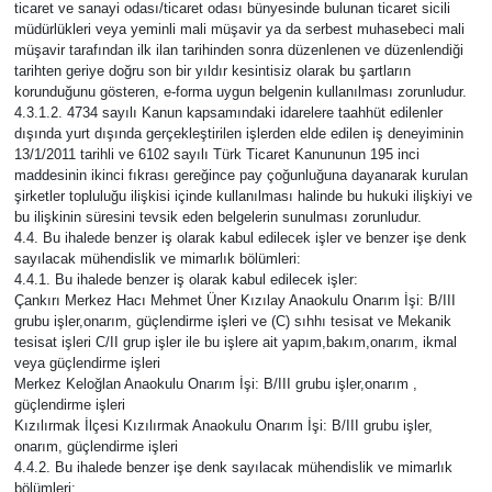
ticaret ve sanayi odası/ticaret odası bünyesinde bulunan ticaret sicili
müdürlükleri veya yeminli mali müşavir ya da serbest muhasebeci mali
müşavir tarafından ilk ilan tarihinden sonra düzenlenen ve düzenlendiği
tarihten geriye doğru son bir yıldır kesintisiz olarak bu şartların
korunduğunu gösteren, e-forma uygun belgenin kullanılması zorunludur.
4.3.1.2. 4734 sayılı Kanun kapsamındaki idarelere taahhüt edilenler
dışında yurt dışında gerçekleştirilen işlerden elde edilen iş deneyiminin
13/1/2011 tarihli ve 6102 sayılı Türk Ticaret Kanununun 195 inci
maddesinin ikinci fıkrası gereğince pay çoğunluğuna dayanarak kurulan
şirketler topluluğu ilişkisi içinde kullanılması halinde bu hukuki ilişkiyi ve
bu ilişkinin süresini tevsik eden belgelerin sunulması zorunludur.
4.4. Bu ihalede benzer iş olarak kabul edilecek işler ve benzer işe denk
sayılacak mühendislik ve mimarlık bölümleri:
4.4.1. Bu ihalede benzer iş olarak kabul edilecek işler:
Çankırı Merkez Hacı Mehmet Üner Kızılay Anaokulu Onarım İşi: B/III
grubu işler,onarım, güçlendirme işleri ve (C) sıhhı tesisat ve Mekanik
tesisat işleri C/II grup işler ile bu işlere ait yapım,bakım,onarım, ikmal
veya güçlendirme işleri
Merkez Keloğlan Anaokulu Onarım İşi: B/III grubu işler,onarım ,
güçlendirme işleri
Kızılırmak İlçesi Kızılırmak Anaokulu Onarım İşi: B/III grubu işler,
onarım, güçlendirme işleri
4.4.2. Bu ihalede benzer işe denk sayılacak mühendislik ve mimarlık
bölümleri: