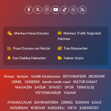
Merkez Hava Durumu
Merkez Trafik Yoğunluk
Haritası
Puan Durumu ve Fikstür
Tüm Manşetler
Son Dakika Haberleri
Haber Arşivi
Künye
İletişim
Gizlilik Sözleşmesi
BİYOGRAFİLER
EKONOMİ
GENEL
GÜNDEM
kimdir-nedir-nasil
KÜLTÜR SANAT
MAGAZİN
SAĞLIK
SİYASET
SPOR
TEKNOLOJİ
VİZYONDAKİLER
YAŞAM
ATKARACALAR
BAYRAMÖREN
ÇERKEŞ
ELDİVAN
ILGAZ
KIZILIRMAK
KORGUN
KURŞUNLU
ORTA
ŞABANÖZÜ