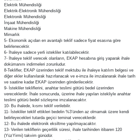
Elektrik Mühendisliği
Elektrik-Elektronik Mühendisliği
Elektronik Mühendisliği
İnşaat Mühendisliği
Makine Mühendisliği
Mimarlık
5- Ekonomik açıdan en avantajlı teklif sadece fiyat esasına göre
belirlenecektir.
6- İhaleye sadece yerli istekliler katılabilecektir.
7- İhaleye teklif verecek olanların, EKAP hesabına giriş yaparak ihale
dokümanını indirmeleri zorunludur.
8-Teklifler, EKAP üzerinden teklif mektubu ile ihaleye katılım belgesi ve
diğer ekler kullanılarak hazırlanacak ve e-imza ile imzalanarak ihale tarih
ve saatine kadar EKAP üzerinden gönderilecektir.
9- İstekliler tekliflerini, anahtar teslimi götürü bedel üzerinden
vereceklerdir. İhale sonucunda, üzerine ihale yapılan istekliyle anahtar
teslimi götürü bedel sözleşme imzalanacaktır.
10- Bu ihalede, kısmı teklif verilebilir.
11- İstekliler teklif ettikleri bedelin %3’ünden az olmamak üzere kendi
belirleyecekleri tutarda geçici teminat vereceklerdir.
12- Bu ihalede elektronik eksiltme yapılmayacaktır.
13- Verilen tekliflerin geçerlilik süresi, ihale tarihinden itibaren 120
(YüzYirmi) takvim günüdür.