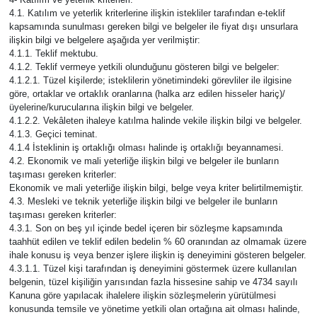
4.1. Katılım ve yeterlik kriterlerine ilişkin istekliler tarafından e-teklif
kapsamında sunulması gereken bilgi ve belgeler ile fiyat dışı unsurlara
ilişkin bilgi ve belgelere aşağıda yer verilmiştir:
4.1.1. Teklif mektubu.
4.1.2. Teklif vermeye yetkili olunduğunu gösteren bilgi ve belgeler:
4.1.2.1. Tüzel kişilerde; isteklilerin yönetimindeki görevliler ile ilgisine
göre, ortaklar ve ortaklık oranlarına (halka arz edilen hisseler hariç)/
üyelerine/kurucularına ilişkin bilgi ve belgeler.
4.1.2.2. Vekâleten ihaleye katılma halinde vekile ilişkin bilgi ve belgeler.
4.1.3. Geçici teminat.
4.1.4 İsteklinin iş ortaklığı olması halinde iş ortaklığı beyannamesi.
4.2. Ekonomik ve mali yeterliğe ilişkin bilgi ve belgeler ile bunların
taşıması gereken kriterler:
Ekonomik ve mali yeterliğe ilişkin bilgi, belge veya kriter belirtilmemiştir.
4.3. Mesleki ve teknik yeterliğe ilişkin bilgi ve belgeler ile bunların
taşıması gereken kriterler:
4.3.1. Son on beş yıl içinde bedel içeren bir sözleşme kapsamında
taahhüt edilen ve teklif edilen bedelin % 60 oranından az olmamak üzere
ihale konusu iş veya benzer işlere ilişkin iş deneyimini gösteren belgeler.
4.3.1.1. Tüzel kişi tarafından iş deneyimini göstermek üzere kullanılan
belgenin, tüzel kişiliğin yarısından fazla hissesine sahip ve 4734 sayılı
Kanuna göre yapılacak ihalelere ilişkin sözleşmelerin yürütülmesi
konusunda temsile ve yönetime yetkili olan ortağına ait olması halinde,