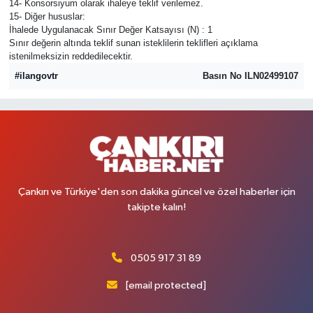
14- Konsorsiyum olarak ihaleye teklif verilemez.
15- Diğer hususlar:
İhalede Uygulanacak Sınır Değer Katsayısı (N) : 1
Sınır değerin altında teklif sunan isteklilerin teklifleri açıklama
istenilmeksizin reddedilecektir.
#ilangovtr
Basın No ILN02499107
Çankırı ve Türkiye'den son dakika güncel ve özel haberler için
takipte kalın!
0505 917 31 89
[email protected]