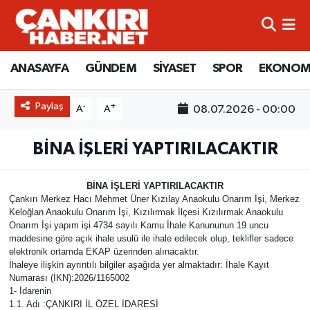
ANASAYFA
Künye
Merkez Hava Durumu
ANASAYFA
GÜNDEM
SİYASET
SPOR
EKONOM
GÜNDEM
İletişim
Merkez Trafik Yoğunluk Haritası
Paylaş
-
+
08.07.2026 - 00:00
A
A
SİYASET
Gizlilik Sözleşmesi
Süper Lig Puan Durumu ve Fikstür
BİNA İŞLERİ YAPTIRILACAKTIR
SPOR
BİYOGRAFİLER
Tüm Manşetler
BİNA İŞLERİ YAPTIRILACAKTIR
EKONOMİ
EKONOMİ
Son Dakika Haberleri
Çankırı Merkez Hacı Mehmet Üner Kızılay Anaokulu Onarım İşi, Merkez
Keloğlan Anaokulu Onarım İşi, Kızılırmak İlçesi Kızılırmak Anaokulu
Onarım İşi yapım işi 4734 sayılı Kamu İhale Kanununun 19 uncu
EĞİTİM
GENEL
Haber Arşivi
maddesine göre açık ihale usulü ile ihale edilecek olup, teklifler sadece
elektronik ortamda EKAP üzerinden alınacaktır.
RESMİ İLANLAR
GÜNDEM
İhaleye ilişkin ayrıntılı bilgiler aşağıda yer almaktadır: İhale Kayıt
Numarası (İKN):2026/1165002
1- İdarenin
kimdir-nedir-nasil
1.1. Adı :ÇANKIRI İL ÖZEL İDARESİ