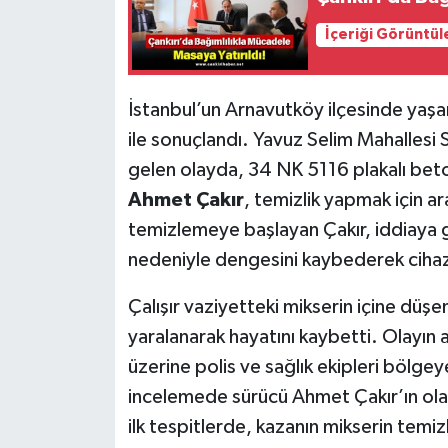
İçeriği Görüntül
İstanbul’un Arnavutköy ilçesinde yaşan
ile sonuçlandı. Yavuz Selim Mahalle
gelen olayda, 34 NK 5116 plakalı bet
Ahmet Çakır
, temizlik yapmak için a
temizlemeye başlayan Çakır, iddiaya g
nedeniyle dengesini kaybederek cihazı
Çalışır vaziyetteki mikserin içine düşen
yaralanarak hayatını kaybetti. Olayın
üzerine polis ve sağlık ekipleri bölgeye
incelemede sürücü Ahmet Çakır’ın olay 
ilk tespitlerde, kazanın mikserin temi