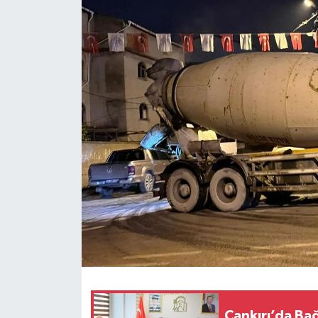
KÜLTÜR SANAT
MAGAZİN
SAĞLIK
SİYASET
SPOR
TEKNOLOJİ
VİZYONDAKİLER
YAŞAM
Çankırı’da Bağ