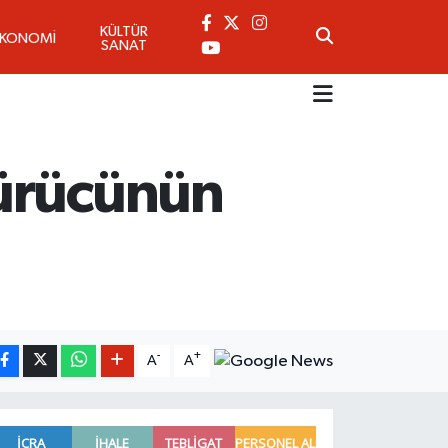
KÜLTÜR
EKONOMİ
SANAT
Sürücünün
-
+
A
A