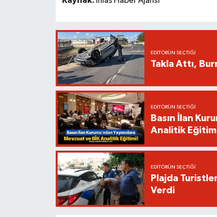
Kaynak:
İhlas Haber Ajansı
EDITÖRÜN SEÇTIĞI
Takla Attı, Bu
EDITÖRÜN SEÇTIĞI
Basın İlan Kur
Analitik Eğitim
EDITÖRÜN SEÇTIĞI
Plajda Turistl
Verdi