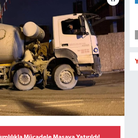
Y
ımlılıkla Mücadele Masaya Yatırıldı!