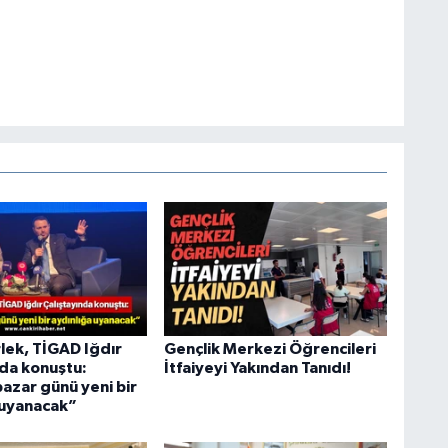
lek, TİGAD Iğdır
Gençlik Merkezi Öğrencileri
nda konuştu:
İtfaiyeyi Yakından Tanıdı!
azar günü yeni bir
 uyanacak”