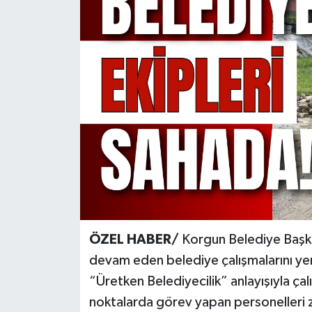
KÜLTÜR SANAT
MAGAZİN
SAĞLIK
SİYASET
SPOR
TEKNOLOJİ
VİZYONDAKİLER
ÖZEL HABER/
Korgun Belediye Başk
devam eden belediye çalışmalarını yeri
YAŞAM
“Üretken Belediyecilik” anlayışıyla çalı
noktalarda görev yapan personelleri z