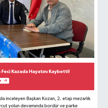
 Feci Kazada Hayatını Kaybetti!
e
ı da inceleyen Başkan Kozan, 2. etap mezarlık
vcut yolun devamında bordür ve parke