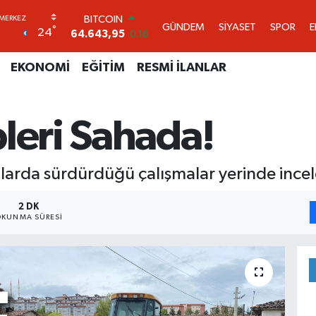
DOLAR
GÜNDEM
SİYASET
SPOR
°
24
47,6704
0
EURO
55,0406
-0.08
EKONOMİ
EĞİTİM
RESMİ İLANLAR
STERLİN
64,2143
0
GRAM ALTIN
leri Sahada!
6500.87
0.12
BİST100
13.799
70
BITCOIN
talarda sürdürdüğü çalışmalar yerinde incel
64.643,95
0.16
2 DK
KUNMA SÜRESI