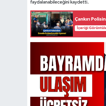
faydalanabileceğini kaydetti.
Çankırı Polisi
İçeriği Görüntül