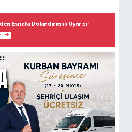
nden Esnafa Dolandırıcılık Uyarısı!
e