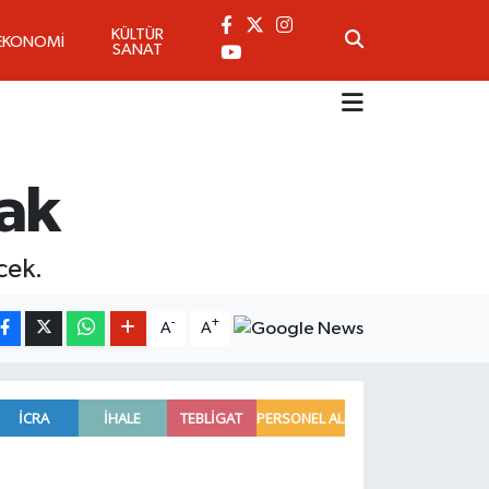
KÜLTÜR
EKONOMİ
SANAT
ak
cek.
-
+
A
A