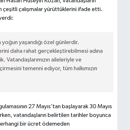
nan Hasan Hüseyin Kozan, vatandaşların
çeşitli çalışmalar yürüttüklerini ifade etti.
verdi:
n yoğun yaşandığı özel günlerdir.
rini daha rahat gerçekleştirebilmesi adına
dik. Vatandaşlarımızın aileleriyle ve
çirmesini temenni ediyor, tüm halkımızın
uygulamasının 27 Mayıs’tan başlayarak 30 Mayıs
rken, vatandaşların belirtilen tarihler boyunca
 herhangi bir ücret ödemeden