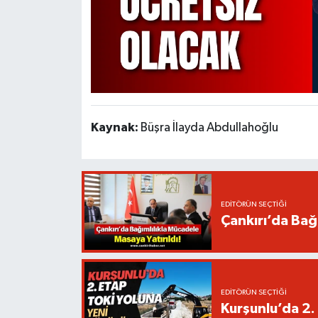
Kaynak:
Büşra İlayda Abdullahoğlu
EDITÖRÜN SEÇTIĞI
Çankırı’da Bağı
EDITÖRÜN SEÇTIĞI
Kurşunlu’da 2.