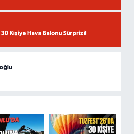
30 Kişiye Hava Balonu Sürprizi!
hoğlu