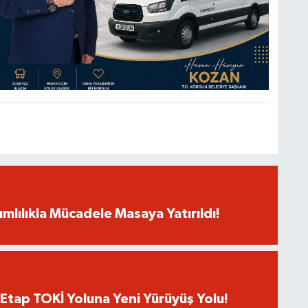
mlılıkla Mücadele Masaya Yatırıldı!
 Etap TOKİ Yoluna Yeni Yürüyüş Yolu!