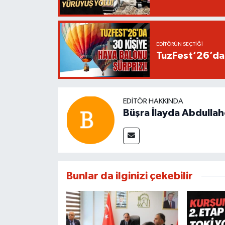
EDITÖRÜN SEÇTIĞI
TuzFest’26’da 
EDITÖR HAKKINDA
Büşra İlayda Abdulla
Bunlar da ilginizi çekebilir