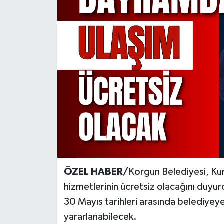
KÜLTÜR SANAT
MAGAZİN
SAĞLIK
SİYASET
SPOR
TEKNOLOJİ
VİZYONDAKİLER
ÖZEL HABER/
Korgun Belediyesi, Kur
hizmetlerinin ücretsiz olacağını duyu
YAŞAM
30 Mayıs tarihleri arasında belediyeye 
yararlanabilecek.