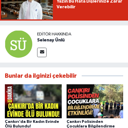
Yazın Bu Hata Dişlerinize Zarar
Verebilir
EDITÖR HAKKINDA
Selenay Ünlü
Bunlar da ilginizi çekebilir
Çankırı’da Bir Kadın Evinde
Çankırı Polisinden
Ölü Bulundu!
Çocuklara Bilgilendirme