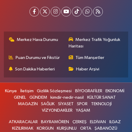
Merkez Hava Durumu
Merkez Trafik Yoğunluk
Haritası
Puan Durumu ve Fikstür
Tüm Manşetler
Son Dakika Haberleri
Haber Arşivi
Künye
İletişim
Gizlilik Sözleşmesi
BİYOGRAFİLER
EKONOMİ
GENEL
GÜNDEM
kimdir-nedir-nasil
KÜLTÜR SANAT
MAGAZİN
SAĞLIK
SİYASET
SPOR
TEKNOLOJİ
VİZYONDAKİLER
YAŞAM
ATKARACALAR
BAYRAMÖREN
ÇERKEŞ
ELDİVAN
ILGAZ
KIZILIRMAK
KORGUN
KURŞUNLU
ORTA
ŞABANÖZÜ