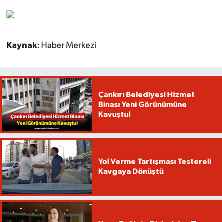
Kaynak:
Haber Merkezi
Çankırı Belediyesi Hizmet
Binası Yeni Görünümüne
Kavuştu!
Yol Verme Tartışması Testereli
Kavgaya Dönüştü