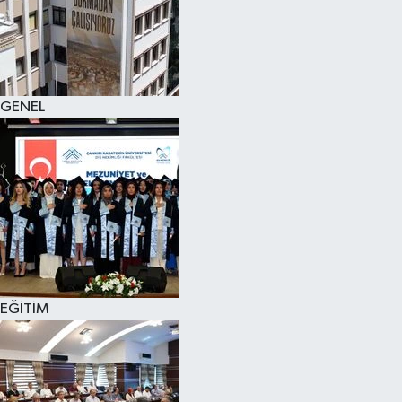
KÜLTÜR SANAT
MAGAZİN
GENEL
SAĞLIK
SİYASET
SPOR
TEKNOLOJİ
VİZYONDAKİLER
EĞİTİM
YAŞAM