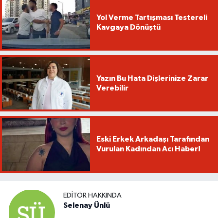
Yol Verme Tartışması Testereli
Kavgaya Dönüştü
Yazın Bu Hata Dişlerinize Zarar
Verebilir
Eski Erkek Arkadaşı Tarafından
Vurulan Kadından Acı Haber!
EDITÖR HAKKINDA
Selenay Ünlü