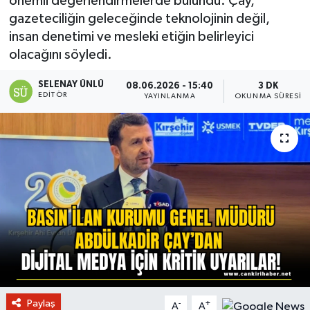
önemli değerlendirmelerde bulundu. Çay,
gazeteciliğin geleceğinde teknolojinin değil,
insan denetimi ve mesleki etiğin belirleyici
olacağını söyledi.
SELENAY ÜNLÜ
08.06.2026 - 15:40
3 DK
EDITÖR
YAYINLANMA
OKUNMA SÜRESI
Paylaş
-
+
A
A