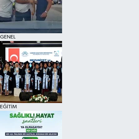
KÜLTÜR SANAT
MAGAZİN
GENEL
SAĞLIK
SİYASET
SPOR
TEKNOLOJİ
VİZYONDAKİLER
EĞİTİM
YAŞAM