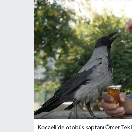
KÜLTÜR SANAT
MAGAZİN
SAĞLIK
SİYASET
SPOR
TEKNOLOJİ
VİZYONDAKİLER
YAŞAM
Kocaeli’de otobüs kaptanı Ömer Tek ile