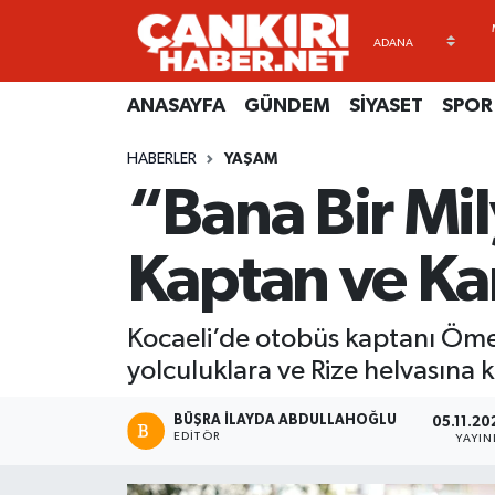
ANASAYFA
Künye
Merkez Hava Durumu
ANASAYFA
GÜNDEM
SİYASET
SPOR
GÜNDEM
İletişim
Merkez Trafik Yoğunluk Haritası
HABERLER
YAŞAM
“Bana Bir Mi
SİYASET
Gizlilik Sözleşmesi
Süper Lig Puan Durumu ve Fikstür
SPOR
BİYOGRAFİLER
Tüm Manşetler
Kaptan ve Ka
EKONOMİ
EKONOMİ
Son Dakika Haberleri
Kocaeli’de otobüs kaptanı Ömer 
EĞİTİM
GENEL
Haber Arşivi
yolculuklara ve Rize helvasına k
RESMİ İLANLAR
GÜNDEM
BÜŞRA İLAYDA ABDULLAHOĞLU
05.11.20
EDITÖR
YAYI
kimdir-nedir-nasil