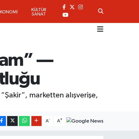
KÜLTÜR
EKONOMİ
SANAT
tmam” —
tluğu
 “Şakir”, marketten alışverişe,
-
+
A
A