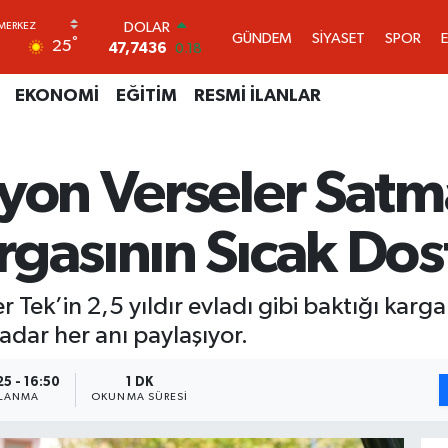
DOLAR
GÜNDEM
SİYASET
SPOR
°
25
47,7436
0.18
EURO
55,2510
0.32
EKONOMİ
EĞİTİM
RESMİ İLANLAR
STERLİN
64,4811
0.38
GRAM ALTIN
lyon Verseler Sa
6660.55
0
BİST100
13.779
-14
rgasının Sıcak Dos
BITCOIN
64.840,97
-0.15
Tek’in 2,5 yıldır evladı gibi baktığı karga
adar her anı paylaşıyor.
25 - 16:50
1 DK
NLANMA
OKUNMA SÜRESI