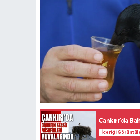
Çankırı’da Bah
İçeriği Görüntül