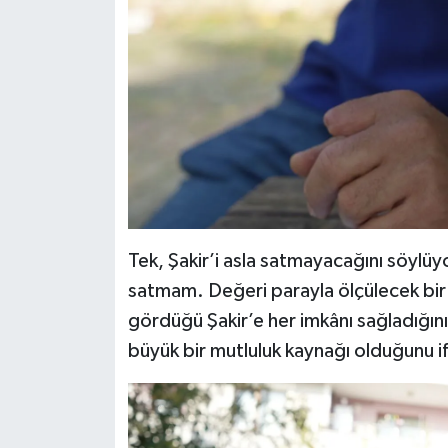
Tek, Şakir’i asla satmayacağını söylüyo
satmam. Değeri parayla ölçülecek bir h
gördüğü Şakir’e her imkânı sağladığını v
büyük bir mutluluk kaynağı olduğunu if