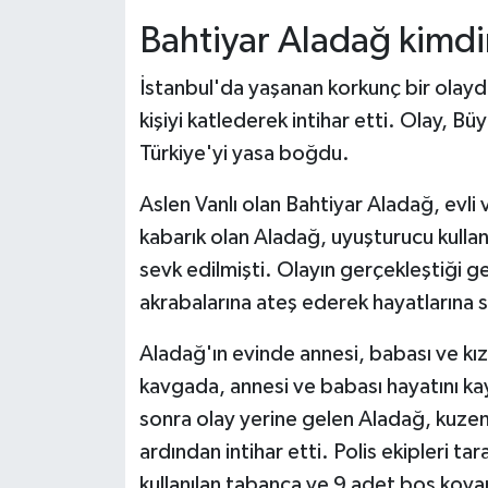
Bahtiyar Aladağ kimdi
İstanbul'da yaşanan korkunç bir olay
kişiyi katlederek intihar etti. Olay, 
Türkiye'yi yasa boğdu.
Aslen Vanlı olan Bahtiyar Aladağ, evli
kabarık olan Aladağ, uyuşturucu kull
sevk edilmişti. Olayın gerçekleştiği g
akrabalarına ateş ederek hayatlarına 
Aladağ'ın evinde annesi, babası ve kız
kavgada, annesi ve babası hayatını kay
sonra olay yerine gelen Aladağ, kuze
ardından intihar etti. Polis ekipleri t
kullanılan tabanca ve 9 adet boş kovan