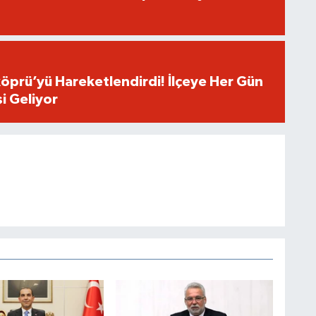
öprü’yü Hareketlendirdi! İlçeye Her Gün
i Geliyor