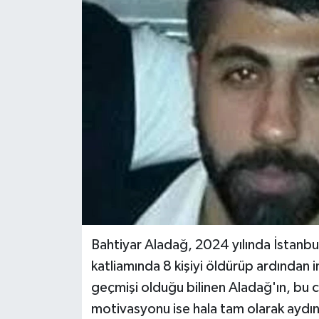
KÜLTÜR SANAT
MAGAZİN
SAĞLIK
SİYASET
SPOR
TEKNOLOJİ
VİZYONDAKİLER
Bahtiyar Aladağ, 2024 yılında İstanbu
katliamında 8 kişiyi öldürüp ardından i
YAŞAM
geçmişi olduğu bilinen Aladağ'ın, bu c
motivasyonu ise hala tam olarak aydın