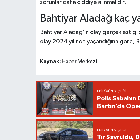
sorunlar daha ciddiye alınmalıdır.
Bahtiyar Aladağ kaç y
Bahtiyar Aladağ'ın olay gerçekleştiği s
olay 2024 yılında yaşandığına göre, 
Kaynak:
Haber Merkezi
EDITÖRÜN SEÇTIĞI
Polis Sabahın 
Bartın’da Ope
EDITÖRÜN SEÇTIĞI
Tır Savruldu, 