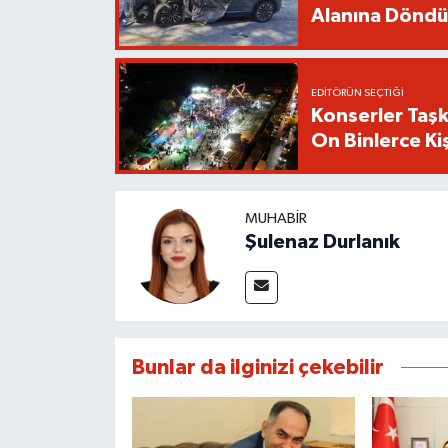
Alanına Döndü
EDITÖRÜN SEÇTIĞI
Konserler Taşk
On Binlerce Kiş
MUHABIR
Şulenaz Durlanık
Bunlar da ilginizi çekebilir