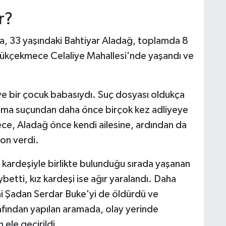
r?
da, 33 yaşındaki Bahtiyar Aladağ, toplamda 8
Büyükçekmece Celaliye Mahallesi'nde yaşandı ve
 ve bir çocuk babasıydı. Suç dosyası oldukça
anma suçundan daha önce birçok kez adliyeye
ece, Aladağ önce kendi ailesine, ardından da
son verdi.
 kardeşiyle birlikte bulunduğu sırada yaşanan
betti, kız kardeşi ise ağır yaralandı. Daha
ni Şadan Serdar Buke'yi de öldürdü ve
arafından yapılan aramada, olay yerinde
 ele geçirildi.