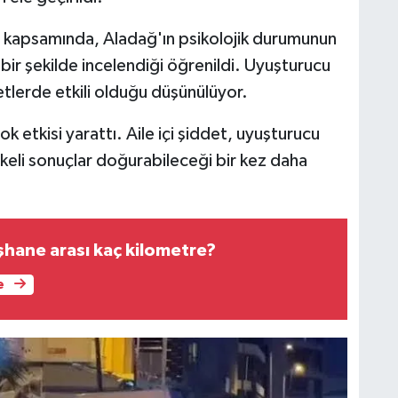
a kapsamında, Aladağ'ın psikolojik durumunun
bir şekilde incelendiği öğrenildi. Uyuşturucu
yetlerde etkili olduğu düşünülüyor.
 etkisi yarattı. Aile içi şiddet, uyuşturucu
hlikeli sonuçlar doğurabileceği bir kez daha
hane arası kaç kilometre?
e