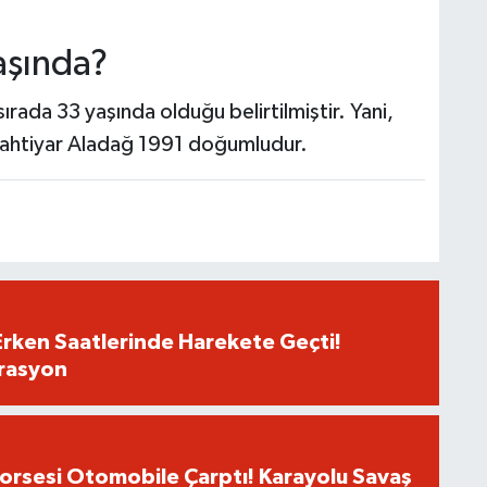
aşında?
ırada 33 yaşında olduğu belirtilmiştir. Yani,
Bahtiyar Aladağ 1991 doğumludur.
Erken Saatlerinde Harekete Geçti!
rasyon
Dorsesi Otomobile Çarptı! Karayolu Savaş