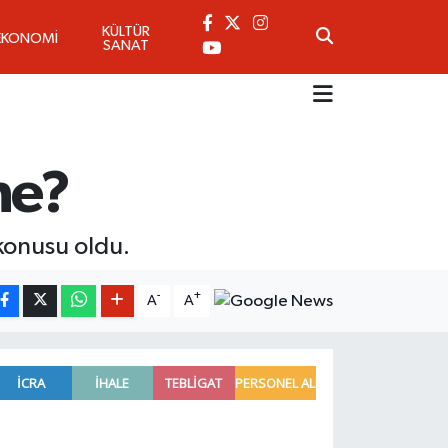
KÜLTÜR
EKONOMİ
SANAT
ne?
konusu oldu.
-
+
A
A