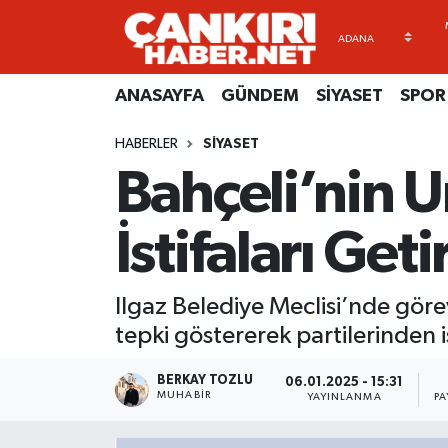
ANASAYFA
Künye
Merkez Hava Durumu
ANASAYFA
GÜNDEM
SİYASET
SPOR
GÜNDEM
İletişim
Merkez Trafik Yoğunluk Haritası
HABERLER
SİYASET
Bahçeli’nin U
SİYASET
Gizlilik Sözleşmesi
Süper Lig Puan Durumu ve Fikstür
SPOR
BİYOGRAFİLER
Tüm Manşetler
İstifaları Geti
EKONOMİ
EKONOMİ
Son Dakika Haberleri
Ilgaz Belediye Meclisi’nde gö
EĞİTİM
GENEL
Haber Arşivi
tepki göstererek partilerinden is
RESMİ İLANLAR
GÜNDEM
BERKAY TOZLU
06.01.2025 - 15:31
MUHABIR
YAYINLANMA
PA
kimdir-nedir-nasil