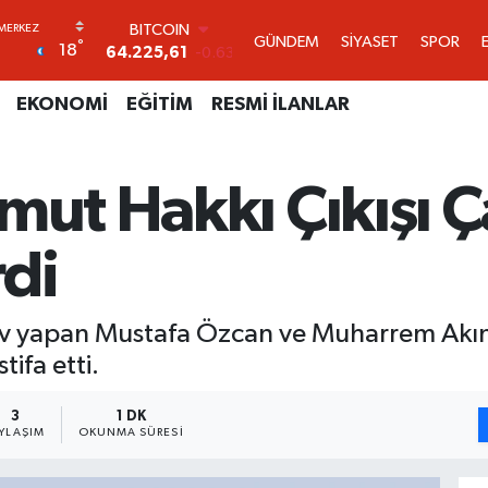
DOLAR
GÜNDEM
SİYASET
SPOR
°
18
47,6704
0
EURO
55,0406
-0.08
EKONOMİ
EĞİTİM
RESMİ İLANLAR
STERLİN
64,2143
0
GRAM ALTIN
mut Hakkı Çıkışı Ç
6510.40
0.45
BİST100
13.799
70
rdi
BITCOIN
64.225,61
-0.63
rev yapan Mustafa Özcan ve Muharrem Akın,
tifa etti.
3
1 DK
YLAŞIM
OKUNMA SÜRESI