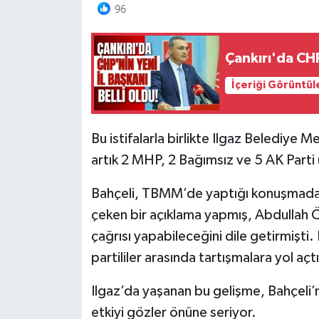
Çankırı'da CHP
İçeriği Görüntül
Bu istifalarla birlikte Ilgaz Belediye M
artık 2 MHP, 2 Bağımsız ve 5 AK Parti
Bahçeli, TBMM’de yaptığı konuşmada, t
çeken bir açıklama yapmış, Abdullah 
çağrısı yapabileceğini dile getirmişti
partililer arasında tartışmalara yol açtı
Ilgaz’da yaşanan bu gelişme, Bahçeli’n
etkiyi gözler önüne seriyor.