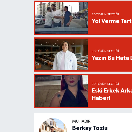
EDITÖRÜN SEÇTIĞI
Yol Verme Tart
EDITÖRÜN SEÇTIĞI
Yazın Bu Hata D
EDITÖRÜN SEÇTIĞI
Eski Erkek Ark
Haber!
MUHABIR
Berkay Tozlu