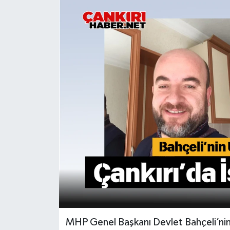
KÜLTÜR SANAT
MAGAZİN
SAĞLIK
SİYASET
SPOR
TEKNOLOJİ
VİZYONDAKİLER
YAŞAM
MHP Genel Başkanı Devlet Bahçeli’ni