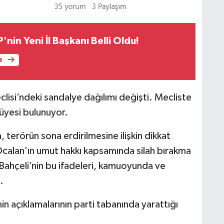
'nin Yeni İl Başkanı Belli Oldu!
e
eclisi’ndeki sandalye dağılımı değişti. Mecliste
 üyesi bulunuyor.
erörün sona erdirilmesine ilişkin dikkat
Öcalan’ın umut hakkı kapsamında silah bırakma
. Bahçeli’nin bu ifadeleri, kamuoyunda ve
.
in açıklamalarının parti tabanında yarattığı