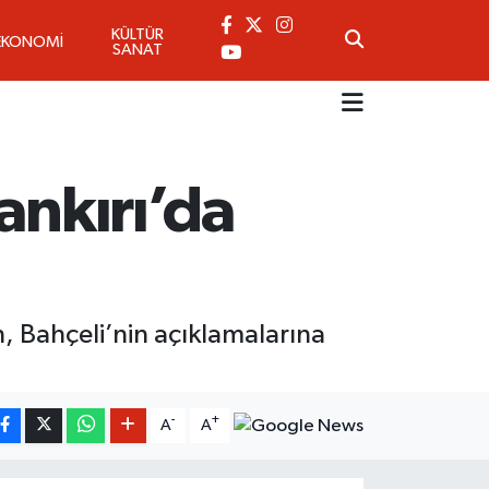
KÜLTÜR
EKONOMİ
SANAT
ankırı’da
 Bahçeli’nin açıklamalarına
-
+
A
A