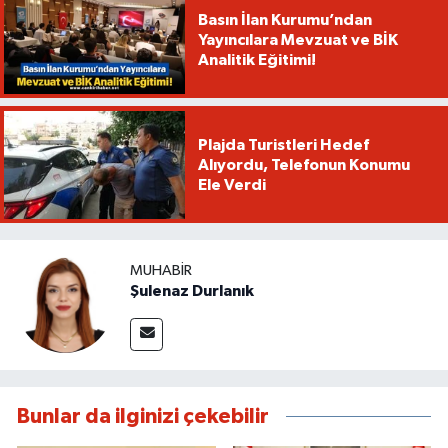
Basın İlan Kurumu’ndan
Yayıncılara Mevzuat ve BİK
Analitik Eğitimi!
Plajda Turistleri Hedef
Alıyordu, Telefonun Konumu
Ele Verdi
MUHABIR
Şulenaz Durlanık
Bunlar da ilginizi çekebilir