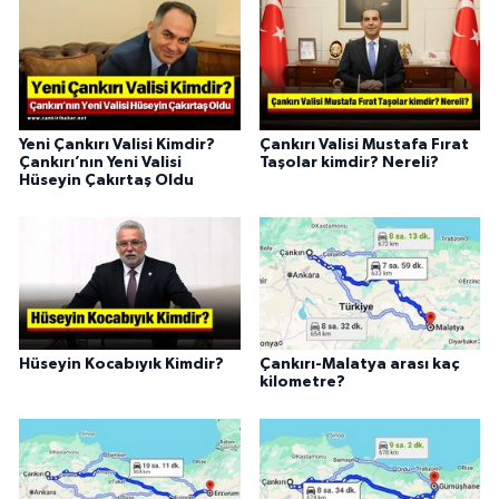
Yeni Çankırı Valisi Kimdir?
Çankırı Valisi Mustafa Fırat
Çankırı’nın Yeni Valisi
Taşolar kimdir? Nereli?
Hüseyin Çakırtaş Oldu
Hüseyin Kocabıyık Kimdir?
Çankırı-Malatya arası kaç
kilometre?