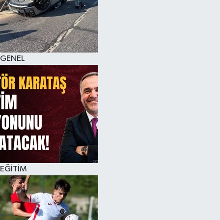
KÜLTÜR SANAT
MAGAZİN
GENEL
SAĞLIK
SİYASET
SPOR
TEKNOLOJİ
VİZYONDAKİLER
EĞİTİM
YAŞAM