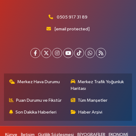
0505 917 31 89
[email protected]
Merkez Hava Durumu
Merkez Trafik Yoğunluk
Haritası
Puan Durumu ve Fikstür
Tüm Manşetler
Son Dakika Haberleri
Haber Arşivi
Künye
İletişim
Gizlilik Sözleşmesi
BİYOGRAFİLER
EKONOMİ