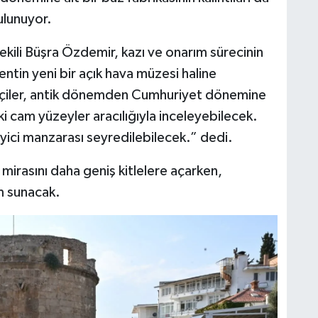
ulunuyor.
kili Büşra Özdemir, kazı ve onarım sürecinin
tin yeni bir açık hava müzesi haline
etçiler, antik dönemden Cumhuriyet dönemine
ki cam yüzeyler aracılığıyla inceleyebilecek.
yici manzarası seyredilebilecek.” dedi.
mirasını daha geniş kitlelere açarken,
im sunacak.