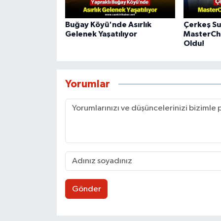
Buğay Köyü'nde Asırlık
Çerkeş Su
Gelenek Yaşatılıyor
MasterCh
Oldu!
Yorumlar
Gönder