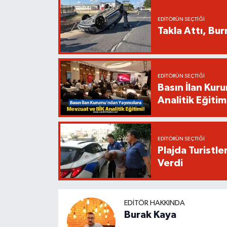
EDITÖRÜN SEÇTIĞI
Takla Attı, Bu
EDITÖRÜN SEÇTIĞI
Basın İlan Kur
Analitik Eğitim
EDITÖRÜN SEÇTIĞI
Plajda Turistl
Verdi
EDITÖR HAKKINDA
Burak Kaya