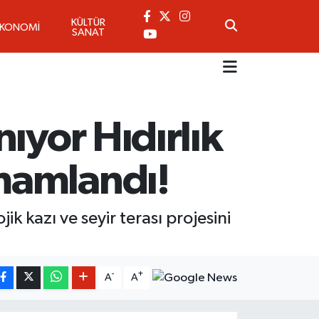
KÜLTÜR
EKONOMİ
SANAT
ıyor Hıdırlık
mamlandı!
k kazı ve seyir terası projesini
-
+
A
A