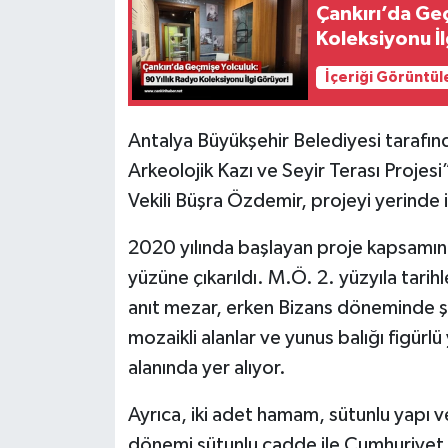
Çankırı’da Geç
Koleksiyonu İ
İçeriği Görüntül
Antalya Büyükşehir Belediyesi tarafınd
Arkeolojik Kazı ve Seyir Terası Proje
Vekili Büşra Özdemir, projeyi yerinde i
2020 yılında başlayan proje kapsamın
yüzüne çıkarıldı. M.Ö. 2. yüzyıla tarihl
anıt mezar, erken Bizans döneminde şap
mozaikli alanlar ve yunus balığı figürlü 
alanında yer alıyor.
Ayrıca, iki adet hamam, sütunlu yapı 
dönemi sütunlu cadde ile Cumhuriyet dö