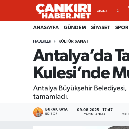
ANASAYFA
Künye
Merkez Hava Durumu
ANASAYFA
GÜNDEM
SİYASET
SPOR
GÜNDEM
İletişim
Merkez Trafik Yoğunluk Haritası
HABERLER
KÜLTÜR SANAT
Antalya’da Ta
SİYASET
Gizlilik Sözleşmesi
Süper Lig Puan Durumu ve Fikstür
SPOR
BİYOGRAFİLER
Tüm Manşetler
Kulesi’nde M
EKONOMİ
EKONOMİ
Son Dakika Haberleri
Antalya Büyükşehir Belediyesi, H
EĞİTİM
GENEL
Haber Arşivi
tamamladı.
RESMİ İLANLAR
GÜNDEM
BURAK KAYA
09.08.2025 - 17:47
EDITÖR
YAYINLANMA
OKU
kimdir-nedir-nasil