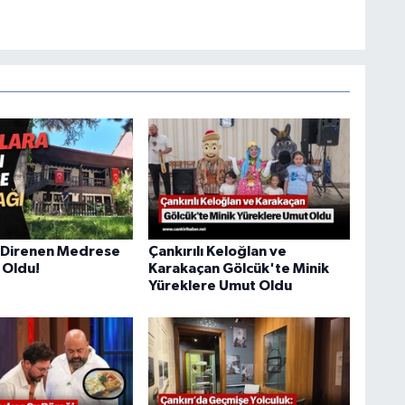
a Direnen Medrese
Çankırılı Keloğlan ve
 Oldu!
Karakaçan Gölcük'te Minik
Yüreklere Umut Oldu