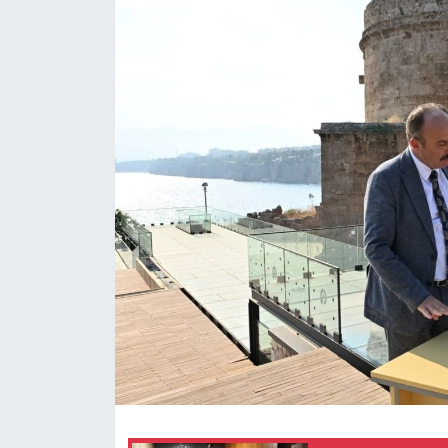
KÜLTÜR SANAT
MAGAZİN
SAĞLIK
SİYASET
SPOR
TEKNOLOJİ
VİZYONDAKİLER
YAŞAM