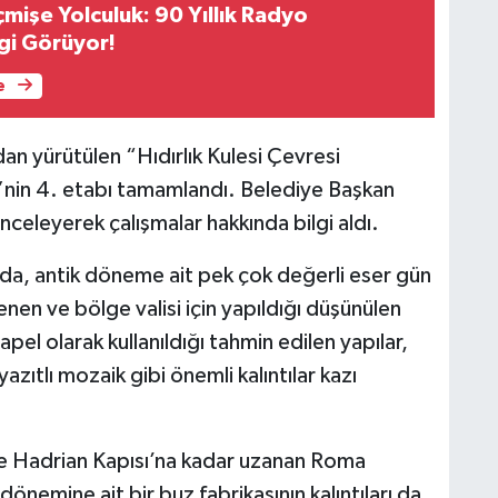
mişe Yolculuk: 90 Yıllık Radyo
lgi Görüyor!
e
an yürütülen “Hıdırlık Kulesi Çevresi
si”nin 4. etabı tamamlandı. Belediye Başkan
nceleyerek çalışmalar hakkında bilgi aldı.
da, antik döneme ait pek çok değerli eser gün
enen ve bölge valisi için yapıldığı düşünülen
el olarak kullanıldığı tahmin edilen yapılar,
yazıtlı mozaik gibi önemli kalıntılar kazı
ve Hadrian Kapısı’na kadar uzanan Roma
nemine ait bir buz fabrikasının kalıntıları da