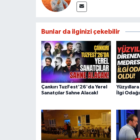
Bunlar da ilginizi çekebilir
Çankırı TuzFest'26'da Yerel
Yüzyıllar
Sanatçılar Sahne Alacak!
İlgi Odağı