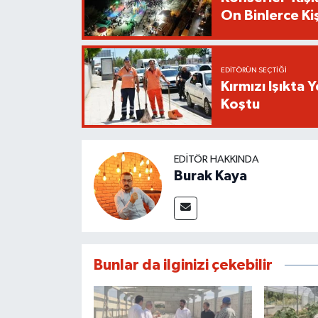
On Binlerce Kiş
EDITÖRÜN SEÇTIĞI
Kırmızı Işıkta 
Koştu
EDITÖR HAKKINDA
Burak Kaya
Bunlar da ilginizi çekebilir