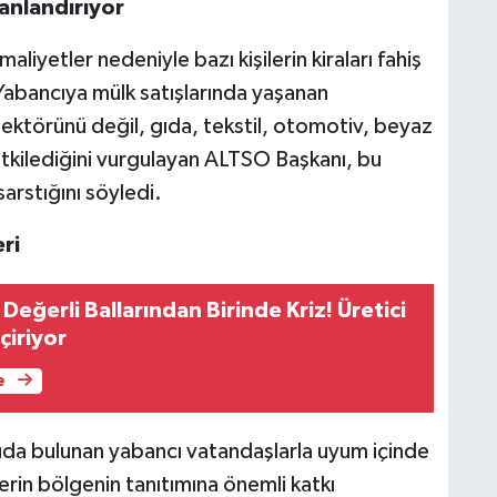
anlandırıyor
iyetler nedeniyle bazı kişilerin kiraları fahiş
 Yabancıya mülk satışlarında yaşanan
ktörünü değil, gıda, tekstil, otomotiv, beyaz
tkilediğini vurgulayan ALTSO Başkanı, bu
arstığını söyledi.
ri
 Değerli Ballarından Birinde Kriz! Üretici
çiriyor
e
ıda bulunan yabancı vatandaşlarla uyum içinde
erin bölgenin tanıtımına önemli katkı