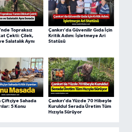
nde Topraksız
Çankırı’da Güvenilir Gıda İçin
at Çekti: Çilek,
Kritik Adım: İşletmeye Ari
e Salatalık Aynı
Statüsü
a Çiftçiye Sahada
Çankırı’da Yüzde 70 Hibeyle
rılar: 5 Konu
Kuruldu! Serada Üretim Tüm
Hızıyla Sürüyor