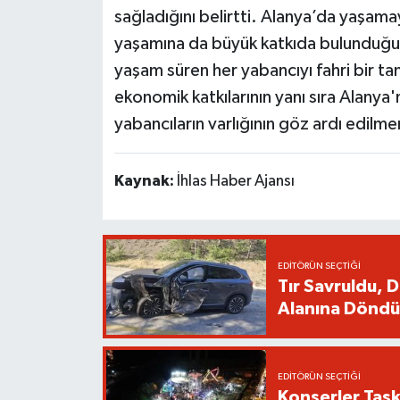
sağladığını belirtti. Alanya’da yaşama
yaşamına da büyük katkıda bulunduğu
yaşam süren her yabancıyı fahri bir ta
ekonomik katkılarının yanı sıra Alanya'
yabancıların varlığının göz ardı edilm
Kaynak:
İhlas Haber Ajansı
EDITÖRÜN SEÇTIĞI
Tır Savruldu, 
Alanına Döndü
EDITÖRÜN SEÇTIĞI
Konserler Taşk