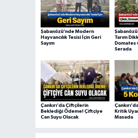
Şabanözü’nde Modern
Şabanözü’
Hayvancılık Tesisi İçin Geri
Tarım Dikk
Sayım
Domates v
Serada
Çankırı’da Çiftçilerin
Çankırı’d
Beklediği Ödeme! Çiftçiye
Kritik Uya
Can Suyu Olacak
Masada