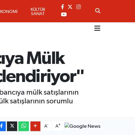
KÜLTÜR
EKONOMİ
SANAT
ıya Mülk
çlendiriyor"
bancıya mülk satışlarının
ülk satışlarının sorumlu
-
+
A
A