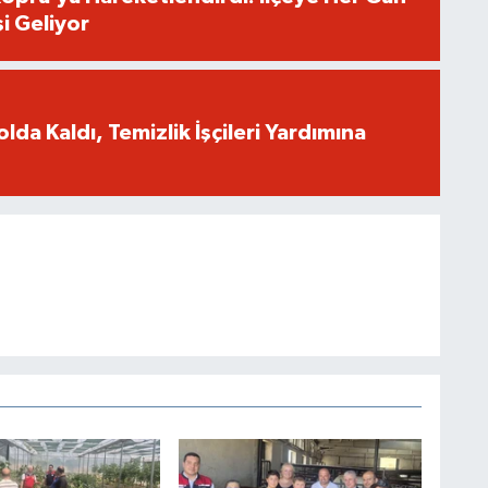
i Geliyor
Yolda Kaldı, Temizlik İşçileri Yardımına