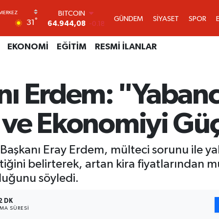
BITCOIN
64.944,08
-0.18
GÜNDEM
SİYASET
SPOR
°
31
DOLAR
47,7436
0.18
EURO
EKONOMİ
EĞİTİM
RESMİ İLANLAR
55,2510
0.32
STERLİN
64,4811
0.38
ı Erdem: "Yabanc
GRAM ALTIN
6660.55
0.03
BİST100
i ve Ekonomiyi Gü
13.779
-14
Başkanı Eray Erdem, mülteci sorunu ile ya
tiğini belirterek, artan kira fiyatlarından m
duğunu söyledi.
2 DK
MA SÜRESI