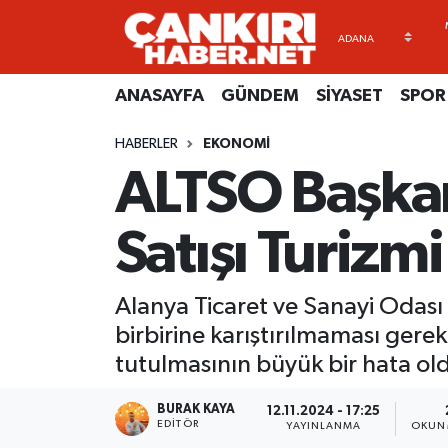
ANASAYFA
Künye
Merkez Hava Durumu
ANASAYFA
GÜNDEM
SİYASET
SPOR
GÜNDEM
İletişim
Merkez Trafik Yoğunluk Haritası
HABERLER
EKONOMİ
ALTSO Başkan
SİYASET
Gizlilik Sözleşmesi
Süper Lig Puan Durumu ve Fikstür
SPOR
BİYOGRAFİLER
Tüm Manşetler
Satışı Turizm
EKONOMİ
EKONOMİ
Son Dakika Haberleri
Alanya Ticaret ve Sanayi Odası 
EĞİTİM
GENEL
Haber Arşivi
birbirine karıştırılmaması gerek
tutulmasının büyük bir hata ol
RESMİ İLANLAR
GÜNDEM
BURAK KAYA
12.11.2024 - 17:25
EDITÖR
YAYINLANMA
OKUN
kimdir-nedir-nasil