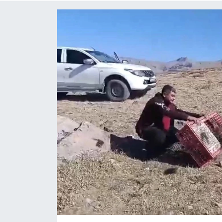
KÜLTÜR SANAT
MAGAZİN
SAĞLIK
SİYASET
SPOR
TEKNOLOJİ
VİZYONDAKİLER
YAŞAM