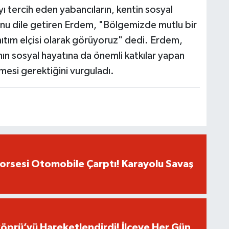
yı tercih eden yabancıların, kentin sosyal
nu dile getiren Erdem, "Bölgemizde mutlu bir
nıtım elçisi olarak görüyoruz" dedi. Erdem,
nın sosyal hayatına da önemli katkılar yapan
emesi gerektiğini vurguladı.
Dorsesi Otomobile Çarptı! Karayolu Savaş
öprü’yü Hareketlendirdi! İlçeye Her Gün