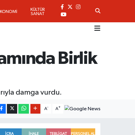
KÜLTÜR
EKONOMİ
SANAT
amında Birlik
arıyla damga vurdu.
-
+
A
A