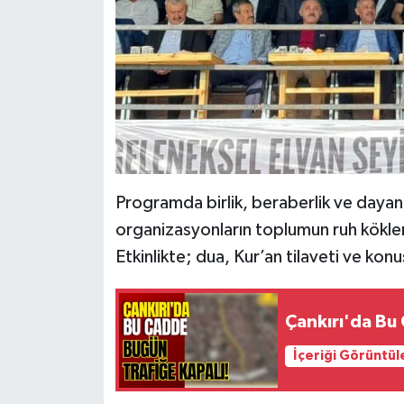
Programda birlik, beraberlik ve dayan
organizasyonların toplumun ruh kökler
Etkinlikte; dua, Kur’an tilaveti ve kon
Çankırı'da Bu
İçeriği Görüntül