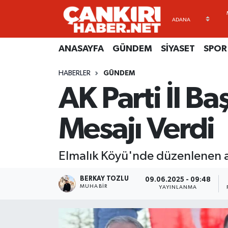
ANASAYFA
Künye
Merkez Hava Durumu
ANASAYFA
GÜNDEM
SİYASET
SPOR
GÜNDEM
İletişim
Merkez Trafik Yoğunluk Haritası
HABERLER
GÜNDEM
AK Parti İl B
SİYASET
Gizlilik Sözleşmesi
Süper Lig Puan Durumu ve Fikstür
SPOR
BİYOGRAFİLER
Tüm Manşetler
Mesajı Verdi
EKONOMİ
EKONOMİ
Son Dakika Haberleri
Elmalık Köyü'nde düzenlenen a
EĞİTİM
GENEL
Haber Arşivi
BERKAY TOZLU
09.06.2025 - 09:48
MUHABIR
YAYINLANMA
RESMİ İLANLAR
GÜNDEM
kimdir-nedir-nasil