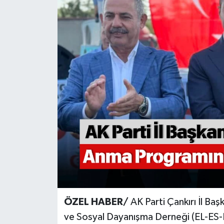
KÜLTÜR SANAT
MAGAZİN
SAĞLIK
SİYASET
SPOR
TEKNOLOJİ
VİZYONDAKİLER
YAŞAM
ÖZEL HABER/
AK Parti Çankırı İl Baş
ve Sosyal Dayanışma Derneği (EL-ES-D