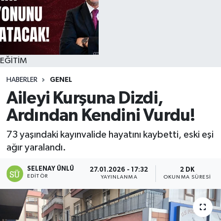
EĞİTİM
HABERLER
GENEL
Aileyi Kurşuna Dizdi,
Ardından Kendini Vurdu!
73 yaşındaki kayınvalide hayatını kaybetti, eski eşi
ağır yaralandı.
SELENAY ÜNLÜ
27.01.2026 - 17:32
2 DK
EDITÖR
YAYINLANMA
OKUNMA SÜRESI