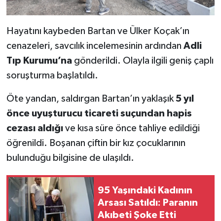
Hayatını kaybeden Bartan ve Ülker Koçak’ın
cenazeleri, savcılık incelemesinin ardından
Adli
Tıp Kurumu’na
gönderildi. Olayla ilgili geniş çaplı
soruşturma başlatıldı.
Öte yandan, saldırgan Bartan’ın yaklaşık
5 yıl
önce uyuşturucu ticareti suçundan hapis
cezası aldığı
ve kısa süre önce tahliye edildiği
öğrenildi. Boşanan çiftin bir kız çocuklarının
bulunduğu bilgisine de ulaşıldı.
95 Yaşındaki Kadının
Arsası Satıldı: Paranın
Akıbeti Şoke Etti