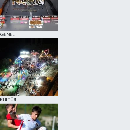
KÜLTÜR SANAT
MAGAZİN
GENEL
SAĞLIK
SİYASET
SPOR
TEKNOLOJİ
VİZYONDAKİLER
KÜLTÜR
YAŞAM