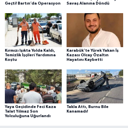
Geçti! Bartın’da Operasyon
Savaş Alanına Döndü
Kırmızı Işıkta Yolda Kaldı,
Karabük’te Yürek Yakan İş
Temizlik İşçileri Yardımına
Kazası Olcay Özaltın
Koştu
Hayatını Kaybetti
Yaya Geçidinde Feci Kaza
Takla Attı, Burnu Bile
Talat Yılmaz Son
Kanamadı!
Yolculuğuna Uğurlandı