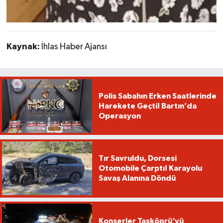
Kaynak:
İhlas Haber Ajansı
Polis Sabahın Erken Saatlerinde
Harekete Geçti! Bartın’da
Operasyon
Tır Savruldu, Dorsesi
Otomobile Çarptı! Karayolu
Savaş Alanına Döndü
Konserler Taşköprü’yü