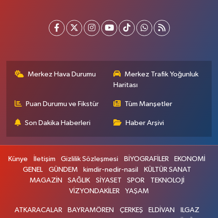
Merkez Hava Durumu
Merkez Trafik Yoğunluk
Haritası
Puan Durumu ve Fikstür
Tüm Manşetler
Son Dakika Haberleri
Haber Arşivi
Künye
İletişim
Gizlilik Sözleşmesi
BİYOGRAFİLER
EKONOMİ
GENEL
GÜNDEM
kimdir-nedir-nasil
KÜLTÜR SANAT
MAGAZİN
SAĞLIK
SİYASET
SPOR
TEKNOLOJİ
VİZYONDAKİLER
YAŞAM
ATKARACALAR
BAYRAMÖREN
ÇERKEŞ
ELDİVAN
ILGAZ