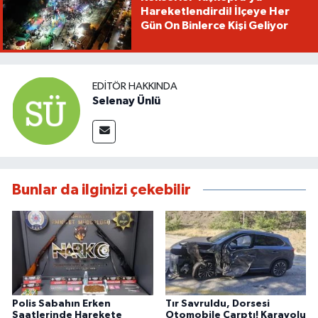
Hareketlendirdi! İlçeye Her
Gün On Binlerce Kişi Geliyor
EDITÖR HAKKINDA
Selenay Ünlü
Bunlar da ilginizi çekebilir
Polis Sabahın Erken
Tır Savruldu, Dorsesi
Saatlerinde Harekete
Otomobile Çarptı! Karayolu