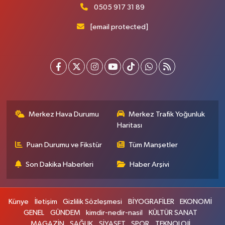
0505 917 31 89
[email protected]
Merkez Hava Durumu
Merkez Trafik Yoğunluk
Haritası
Puan Durumu ve Fikstür
Tüm Manşetler
Son Dakika Haberleri
Haber Arşivi
Künye
İletişim
Gizlilik Sözleşmesi
BİYOGRAFİLER
EKONOMİ
GENEL
GÜNDEM
kimdir-nedir-nasil
KÜLTÜR SANAT
MAGAZİN
SAĞLIK
SİYASET
SPOR
TEKNOLOJİ