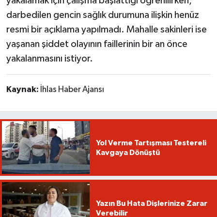
yakalamak için çalışma başlattığı öğrenilirken,
darbedilen gencin sağlık durumuna ilişkin henüz
resmi bir açıklama yapılmadı. Mahalle sakinleri ise
yaşanan şiddet olayının faillerinin bir an önce
yakalanmasını istiyor.
Kaynak:
İhlas Haber Ajansı
Yol Verme Tartışması Testereli
Kavgaya Dönüştü
Yazın Bu Hata Dişlerinize Zarar
Verebilir