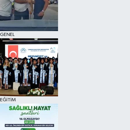
KÜLTÜR SANAT
MAGAZİN
GENEL
SAĞLIK
SİYASET
SPOR
TEKNOLOJİ
VİZYONDAKİLER
EĞİTİM
YAŞAM