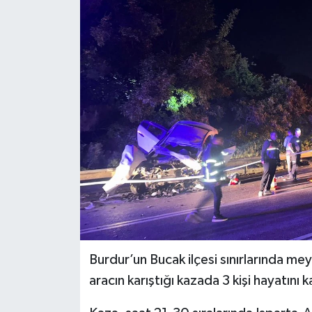
KÜLTÜR SANAT
MAGAZİN
SAĞLIK
SİYASET
SPOR
TEKNOLOJİ
VİZYONDAKİLER
Burdur’un Bucak ilçesi sınırlarında mey
YAŞAM
aracın karıştığı kazada 3 kişi hayatını