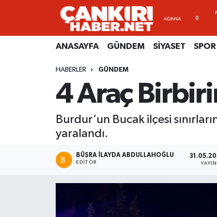
ANASAYFA
Künye
Merkez Hava Durumu
ANASAYFA
GÜNDEM
SİYASET
SPOR
GÜNDEM
İletişim
Merkez Trafik Yoğunluk Haritası
HABERLER
GÜNDEM
4 Araç Birbir
SİYASET
Gizlilik Sözleşmesi
Süper Lig Puan Durumu ve Fikstür
SPOR
BİYOGRAFİLER
Tüm Manşetler
Burdur’un Bucak ilçesi sınırların
yaralandı.
EKONOMİ
EKONOMİ
Son Dakika Haberleri
BÜŞRA İLAYDA ABDULLAHOĞLU
31.05.20
EĞİTİM
GENEL
Haber Arşivi
EDITÖR
YAYI
RESMİ İLANLAR
GÜNDEM
kimdir-nedir-nasil