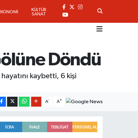
KÜLTÜR
EKONOMİ
SANAT
 Gölüne Döndü
 hayatını kaybetti, 6 kişi
-
+
A
A