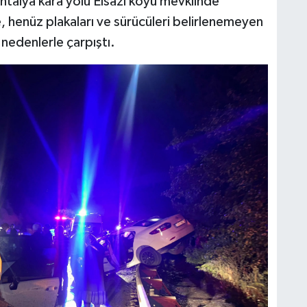
ntalya kara yolu Elsazı köyü mevkiinde
, henüz plakaları ve sürücüleri belirlenemeyen
i nedenlerle çarpıştı.