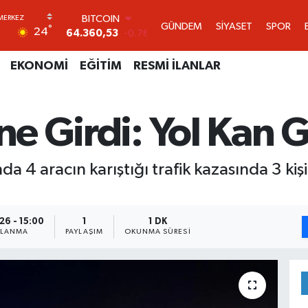
DOLAR
GÜNDEM
SİYASET
SPOR
°
24
47,7143
0.16
EURO
55,0317
-0.02
EKONOMİ
EĞİTİM
RESMİ İLANLAR
STERLİN
64,2463
0.07
GRAM ALTIN
ine Girdi: Yol Kan
6574.81
1.44
BİST100
13.887
64
BITCOIN
da 4 aracın karıştığı trafik kazasında 3 kişi
64.360,53
-0.76
26 - 15:00
1
1 DK
NLANMA
PAYLAŞIM
OKUNMA SÜRESI