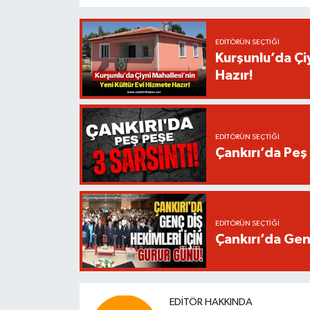
EDITÖRÜN SEÇTIĞI
Kurşunlu’da Çi
Hazır!
EDITÖRÜN SEÇTIĞI
Çankırı’da Peş 
EDITÖRÜN SEÇTIĞI
Çankırı’da Gen
EDITÖR HAKKINDA