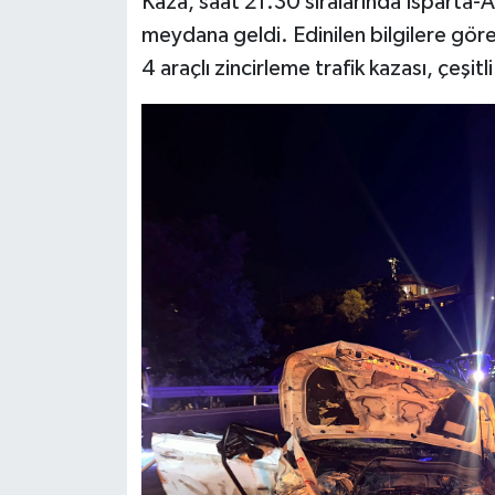
Kaza, saat 21.30 sıralarında Isparta-A
meydana geldi. Edinilen bilgilere göre
4 araçlı zincirleme trafik kazası, çeşitl