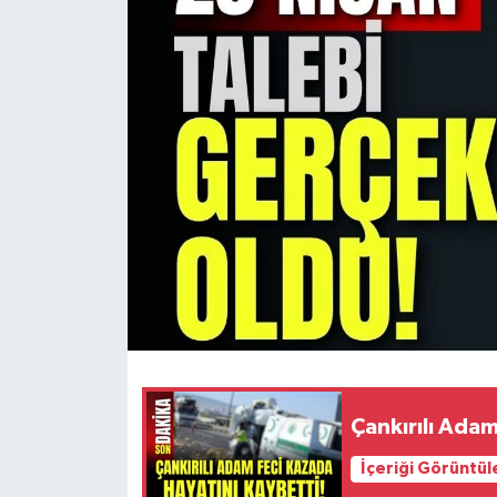
KÜLTÜR SANAT
MAGAZİN
SAĞLIK
SİYASET
SPOR
TEKNOLOJİ
VİZYONDAKİLER
Çankırılı Adam
YAŞAM
İçeriği Görüntül