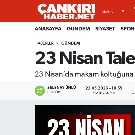
ANASAYFA
Künye
Merkez Hava Durumu
ANASAYFA
GÜNDEM
SİYASET
SPOR
GÜNDEM
İletişim
Merkez Trafik Yoğunluk Haritası
HABERLER
GÜNDEM
23 Nisan Tal
SİYASET
Gizlilik Sözleşmesi
Süper Lig Puan Durumu ve Fikstür
SPOR
BİYOGRAFİLER
Tüm Manşetler
23 Nisan’da makam koltuğuna ot
EKONOMİ
EKONOMİ
Son Dakika Haberleri
SELENAY ÜNLÜ
22.05.2026 - 18:55
EDITÖR
YAYINLANMA
O
EĞİTİM
GENEL
Haber Arşivi
RESMİ İLANLAR
GÜNDEM
kimdir-nedir-nasil