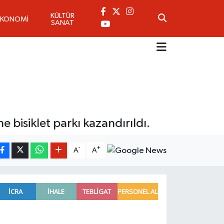
KÜLTÜR
EKONOMİ
SANAT
bisiklet parkı kazandırıldı.
-
+
A
A