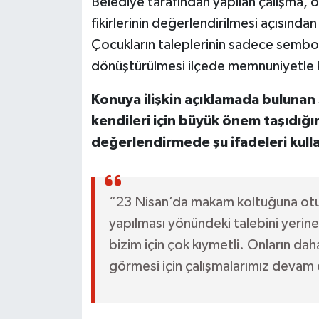
Belediye tarafından yapılan çalışma, öz
fikirlerinin değerlendirilmesi açısında
Çocukların taleplerinin sadece sembol
dönüştürülmesi ilçede memnuniyetle k
Konuya ilişkin açıklamada bulunan Ş
kendileri için büyük önem taşıdığın
değerlendirmede şu ifadeleri kulla
“23 Nisan’da makam koltuğuna otur
yapılması yönündeki talebini yerine g
bizim için çok kıymetli. Onların da
görmesi için çalışmalarımız devam 