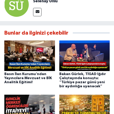
Selenay Ünlü
Bunlar da ilginizi çekebilir
Basın İlan Kurumu’ndan
Bakan Gürlek, TİGAD Iğdır
Yayıncılara Mevzuat ve BİK
Çalıştayında konuştu:
Analitik Eğitimi!
“Türkiye pazar günü yeni
bir aydınlığa uyanacak”