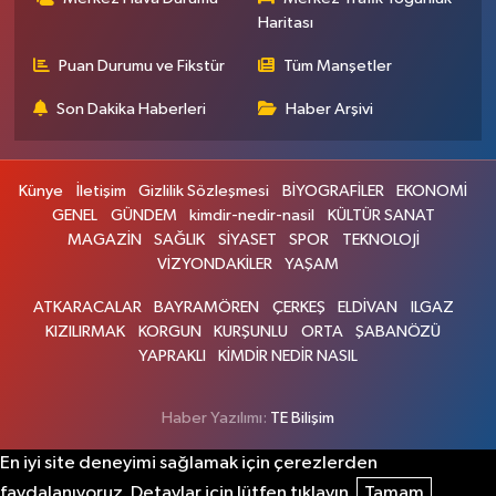
Haritası
Puan Durumu ve Fikstür
Tüm Manşetler
Son Dakika Haberleri
Haber Arşivi
Künye
İletişim
Gizlilik Sözleşmesi
BİYOGRAFİLER
EKONOMİ
GENEL
GÜNDEM
kimdir-nedir-nasil
KÜLTÜR SANAT
MAGAZİN
SAĞLIK
SİYASET
SPOR
TEKNOLOJİ
VİZYONDAKİLER
YAŞAM
ATKARACALAR
BAYRAMÖREN
ÇERKEŞ
ELDİVAN
ILGAZ
KIZILIRMAK
KORGUN
KURŞUNLU
ORTA
ŞABANÖZÜ
YAPRAKLI
KİMDİR NEDİR NASIL
Haber Yazılımı:
TE Bilişim
En iyi site deneyimi sağlamak için çerezlerden
faydalanıyoruz. Detaylar için lütfen tıklayın.
Tamam