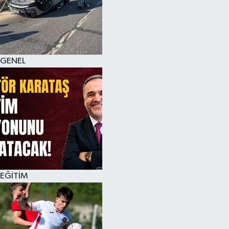
KÜLTÜR SANAT
MAGAZİN
GENEL
SAĞLIK
SİYASET
SPOR
TEKNOLOJİ
VİZYONDAKİLER
EĞİTİM
YAŞAM