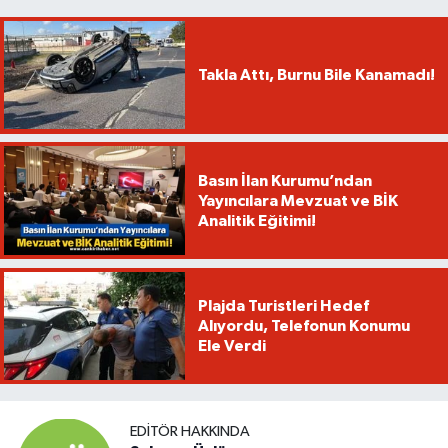
Takla Attı, Burnu Bile Kanamadı!
Basın İlan Kurumu’ndan
Yayıncılara Mevzuat ve BİK
Analitik Eğitimi!
Plajda Turistleri Hedef
Alıyordu, Telefonun Konumu
Ele Verdi
EDITÖR HAKKINDA