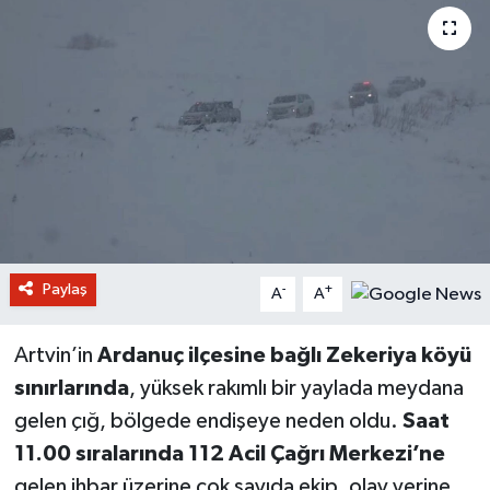
Paylaş
-
+
A
A
Artvin’in
Ardanuç ilçesine bağlı Zekeriya köyü
sınırlarında
, yüksek rakımlı bir yaylada meydana
gelen çığ, bölgede endişeye neden oldu.
Saat
11.00 sıralarında 112 Acil Çağrı Merkezi’ne
gelen ihbar üzerine çok sayıda ekip, olay yerine