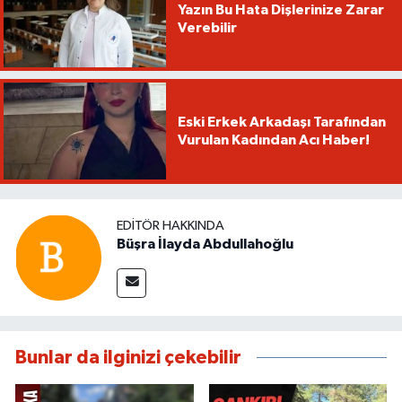
Yazın Bu Hata Dişlerinize Zarar
Verebilir
Eski Erkek Arkadaşı Tarafından
Vurulan Kadından Acı Haber!
EDITÖR HAKKINDA
Büşra İlayda Abdullahoğlu
Bunlar da ilginizi çekebilir