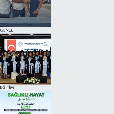
KÜLTÜR SANAT
MAGAZİN
GENEL
SAĞLIK
SİYASET
SPOR
TEKNOLOJİ
VİZYONDAKİLER
EĞİTİM
YAŞAM