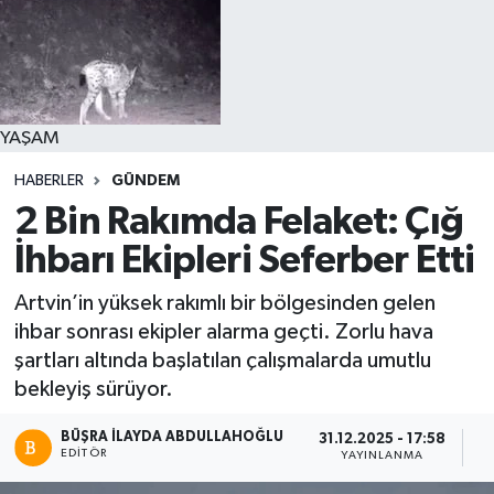
YAŞAM
HABERLER
GÜNDEM
2 Bin Rakımda Felaket: Çığ
İhbarı Ekipleri Seferber Etti
Artvin’in yüksek rakımlı bir bölgesinden gelen
ihbar sonrası ekipler alarma geçti. Zorlu hava
şartları altında başlatılan çalışmalarda umutlu
bekleyiş sürüyor.
BÜŞRA İLAYDA ABDULLAHOĞLU
31.12.2025 - 17:58
EDITÖR
YAYINLANMA
O