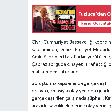
Tuzluca’dan Ça
İçeriği Görüntül
Çivril Cumhuriyet Başsavcılığı koordi
kapsamında, Denizli Emniyet Müdürlü
Amirliği ekipleri tarafından yürütülen 
Çapraz sorguda cinayeti itiraf ettiği b
mahkemece tutuklandı.,
Soruşturma kapsamında gerçekleştiril
ortaya çıkmasıyla olay yeniden gündem
gerçekleştirilen çalışmada şüpheli, Kı
arazide savcılık ekiplerine olay yerini 