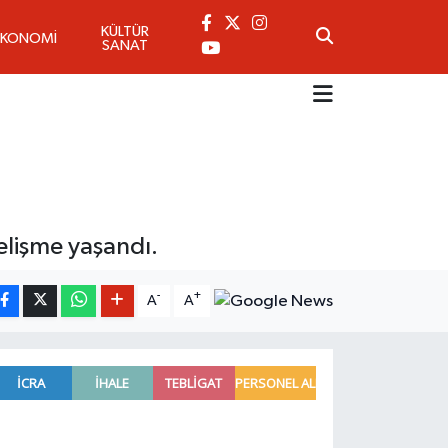
KÜLTÜR
EKONOMİ
SANAT
elişme yaşandı.
-
+
A
A