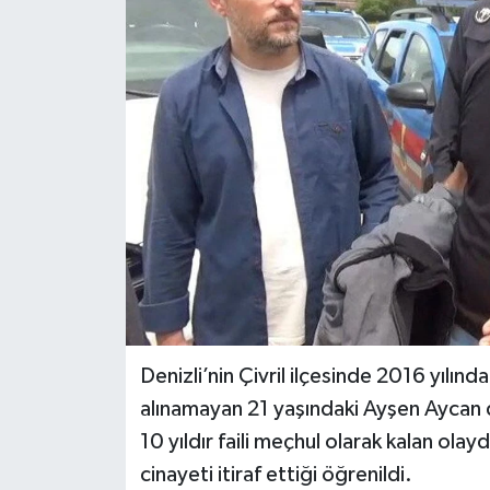
KÜLTÜR SANAT
MAGAZİN
SAĞLIK
SİYASET
SPOR
TEKNOLOJİ
VİZYONDAKİLER
Denizli’nin Çivril ilçesinde 2016 yılın
alınamayan 21 yaşındaki Ayşen Aycan d
YAŞAM
10 yıldır faili meçhul olarak kalan ola
cinayeti itiraf ettiği öğrenildi.