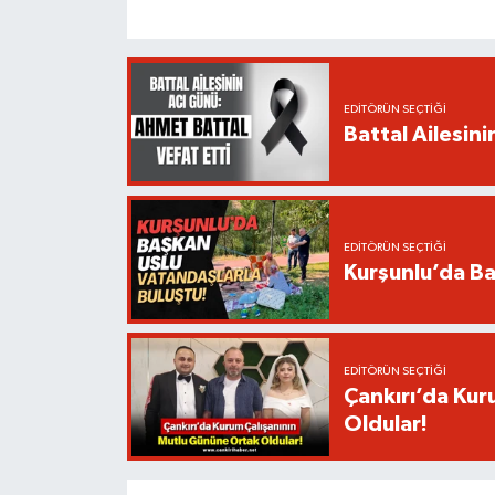
EDITÖRÜN SEÇTIĞI
Battal Ailesin
EDITÖRÜN SEÇTIĞI
Kurşunlu’da Ba
EDITÖRÜN SEÇTIĞI
Çankırı’da Kur
Oldular!