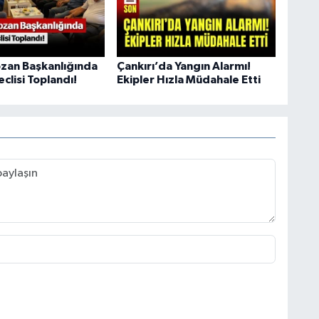
zan Başkanlığında
Çankırı’da Yangın Alarmı!
clisi Toplandı!
Ekipler Hızla Müdahale Etti