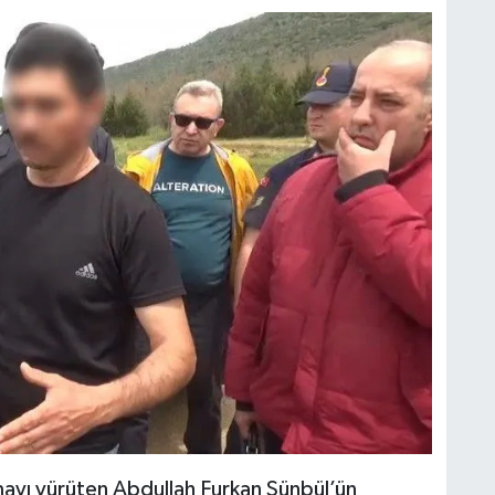
ayı yürüten Abdullah Furkan Sünbül’ün