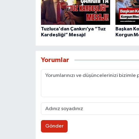
Tuzluca’dan Çankırı’ya “Tuz
Başkan Ko
Kardeşliği” Mesajı!
Korgun Me
Yorumlar
Gönder