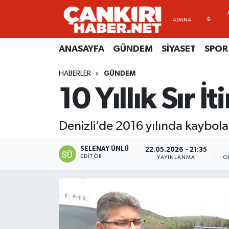
ANASAYFA
Künye
Merkez Hava Durumu
ANASAYFA
GÜNDEM
SİYASET
SPOR
GÜNDEM
İletişim
Merkez Trafik Yoğunluk Haritası
HABERLER
GÜNDEM
10 Yıllık Sır İ
SİYASET
Gizlilik Sözleşmesi
Süper Lig Puan Durumu ve Fikstür
SPOR
BİYOGRAFİLER
Tüm Manşetler
Denizli’de 2016 yılında kaybol
EKONOMİ
EKONOMİ
Son Dakika Haberleri
SELENAY ÜNLÜ
22.05.2026 - 21:35
EDITÖR
YAYINLANMA
O
EĞİTİM
GENEL
Haber Arşivi
RESMİ İLANLAR
GÜNDEM
kimdir-nedir-nasil