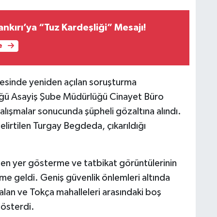
nkırı’ya “Tuz Kardeşliği” Mesajı!
e
nesinde yeniden açılan soruşturma
ğü Asayiş Şube Müdürlüğü Cinayet Büro
çalışmalar sonucunda şüpheli gözaltına alındı.
elirtilen Turgay Begdeda, çıkarıldığı
en yer gösterme ve tatbikat görüntülerinin
e geldi. Geniş güvenlik önlemleri altında
ralan ve Tokça mahalleleri arasındaki boş
gösterdi.