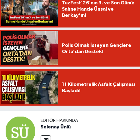
TuzFest’26’nın 3. ve Son Günü:
Sahne Hande Ünsal ve
Berkay’ın!
Polis Olmak İsteyen Gençlere
Orta’dan Destek!
11 Kilometrelik Asfalt Çalışması
Başladı!
EDITÖR HAKKINDA
Selenay Ünlü