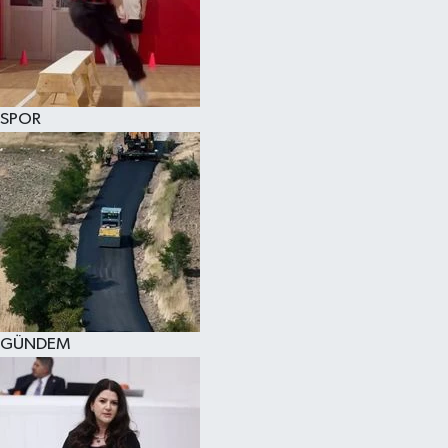
KÜLTÜR SANAT
MAGAZİN
SPOR
SAĞLIK
SİYASET
SPOR
TEKNOLOJİ
VİZYONDAKİLER
GÜNDEM
YAŞAM