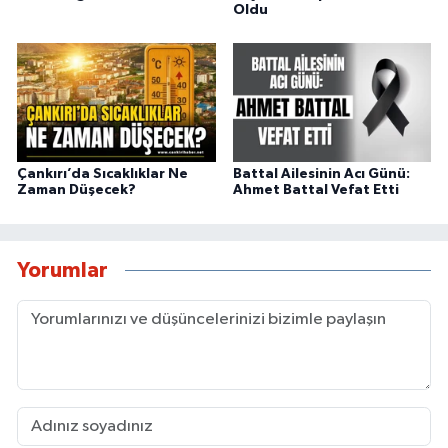
Oldu
Çankırı’da Sıcaklıklar Ne
Battal Ailesinin Acı Günü:
Zaman Düşecek?
Ahmet Battal Vefat Etti
Yorumlar