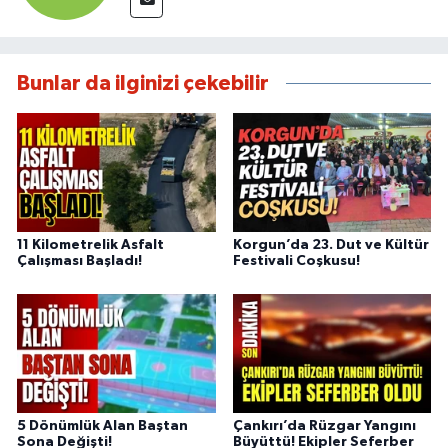
Bunlar da ilginizi çekebilir
11 Kilometrelik Asfalt
Korgun’da 23. Dut ve Kültür
Çalışması Başladı!
Festivali Coşkusu!
5 Dönümlük Alan Baştan
Çankırı’da Rüzgar Yangını
Sona Değişti!
Büyüttü! Ekipler Seferber