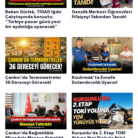
Bakan Gürlek, TİGAD Iğdır
Gençlik Merkezi Öğrencileri
Çalıştayında konuştu:
İtfaiyeyi Yakından Tanıdı!
“Türkiye pazar günü yeni
bir aydınlığa uyanacak”
Çankırı’da Termometreler
Kızılırmak’ta Esnafa
36 Dereceyi Görecek!
Dolandırıcılık Uyarısı!
Çankırı’da Bağımlılıkla
Kurşunlu’da 2. Etap TOKİ