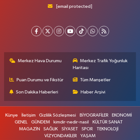
[email protected]
Merkez Hava Durumu
Merkez Trafik Yoğunluk
Haritası
Puan Durumu ve Fikstür
Tüm Manşetler
Son Dakika Haberleri
Haber Arşivi
Künye
İletişim
Gizlilik Sözleşmesi
BİYOGRAFİLER
EKONOMİ
GENEL
GÜNDEM
kimdir-nedir-nasil
KÜLTÜR SANAT
MAGAZİN
SAĞLIK
SİYASET
SPOR
TEKNOLOJİ
VİZYONDAKİLER
YAŞAM