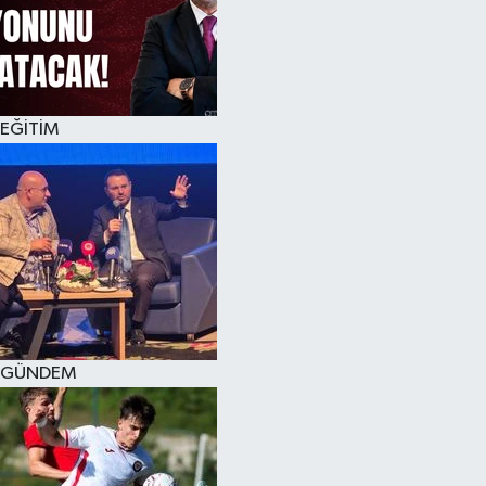
KÜLTÜR SANAT
MAGAZİN
EĞİTİM
SAĞLIK
SİYASET
SPOR
TEKNOLOJİ
VİZYONDAKİLER
GÜNDEM
YAŞAM